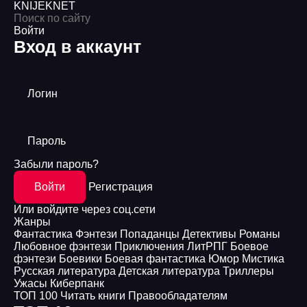
KNIJEK
NET
Войти
Вход в аккаунт
Логин
Пароль
Забыли пароль?
Войти
Регистрация
Или войдите через соц.сети
Жанры
Фантастика
Фэнтези
Попаданцы
Детективы
Романы
Любовное фэнтези
Приключения
ЛитРПГ
Боевое
фэнтези
Боевики
Боевая фантастика
Юмор
Мистика
Русская литература
Детская литература
Триллеры
Ужасы
Киберпанк
ТОП 100
Читать книги
Правообладателям