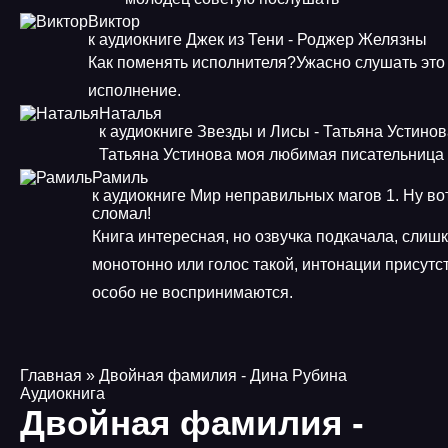
Виктор
к аудиокниге Джек из Тени - Роджер Желязны
Как поменять исполнителя?Ужасно слушать это
исполнение.
Наталья
к аудиокниге Звезды и Лисы - Татьяна Устино
Татьяна Устинова моя любимая писательница
Рамиль
к аудиокниге Мир неправильных магов 1. Ну во
сломал!
Книга интересная, но озвучка подкачала, слиш
монотонно или голос такой, интонации присутст
особо не воспринимаются.
Главная
» Двойная фамилия - Дина Рубина
Аудиокнига
Двойная фамилия -