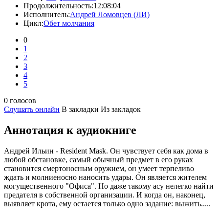
Продолжительность:
12:08:04
Исполнитель:
Андрей Ломовцев (ЛИ)
Цикл:
Обет молчания
0
1
2
3
4
5
0 голосов
Слушать онлайн
В закладки
Из закладок
Аннотация к аудиокниге
Андрей Ильин - Resident Mask. Он чувствует себя как дома в
любой обстановке, самый обычный предмет в его руках
становится смертоносным оружием, он умеет терпеливо
ждать и молниеносно наносить удары. Он является жителем
могущественного "Офиса". Но даже такому асу нелегко найти
предателя в собственной организации. И когда он, наконец,
выявляет крота, ему остается только одно задание: выжить.....