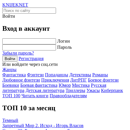
KNIJEK
NET
Войти
Вход в аккаунт
Логин
Пароль
Забыли пароль?
Регистрация
Войти
Или войдите через соц.сети
Жанры
Фантастика
Фэнтези
Попаданцы
Детективы
Романы
Любовное фэнтези
Приключения
ЛитРПГ
Боевое фэнтези
Боевики
Боевая фантастика
Юмор
Мистика
Русская
литература
Детская литература
Триллеры
Ужасы
Киберпанк
ТОП 100
Читать книги
Правообладателям
ТОП 10 за месяц
Темный
Запретный Мир 2. Исход - Игорь Власов