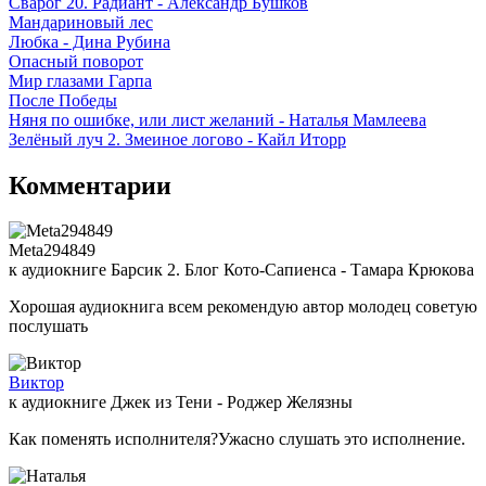
Сварог 20. Радиант - Александр Бушков
Мандариновый лес
Любка - Дина Рубина
Опасный поворот
Мир глазами Гарпа
После Победы
Няня по ошибке, или лист желаний - Наталья Мамлеева
Зелёный луч 2. Змеиное логово - Кайл Иторр
Комментарии
Meta294849
к аудиокниге Барсик 2. Блог Кото-Сапиенса - Тамара Крюкова
Хорошая аудиокнига всем рекомендую автор молодец советую
послушать
Виктор
к аудиокниге Джек из Тени - Роджер Желязны
Как поменять исполнителя?Ужасно слушать это исполнение.