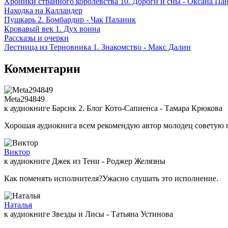
Хроники странного королевства 10. Дороги и сны - Оксана Па
Находка на Калландер
Пушкарь 2. Бомбардир - Чак Паланик
Кровавый век 1. Дух воина
Рассказы и очерки
Лестница из Терновника 1. Знакомство - Макс Далин
Комментарии
Meta294849
к аудиокниге Барсик 2. Блог Кото-Сапиенса - Тамара Крюкова
Хорошая аудиокнига всем рекомендую автор молодец советую 
Виктор
к аудиокниге Джек из Тени - Роджер Желязны
Как поменять исполнителя?Ужасно слушать это исполнение.
Наталья
к аудиокниге Звезды и Лисы - Татьяна Устинова