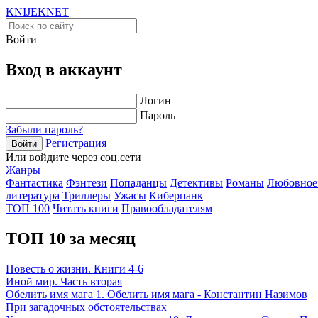
KNIJEK
NET
Войти
Вход в аккаунт
Логин
Пароль
Забыли пароль?
Регистрация
Войти
Или войдите через соц.сети
Жанры
Фантастика
Фэнтези
Попаданцы
Детективы
Романы
Любовное
литература
Триллеры
Ужасы
Киберпанк
ТОП 100
Читать книги
Правообладателям
ТОП 10 за месяц
Повесть о жизни. Книги 4-6
Иной мир. Часть вторая
Обелить имя мага 1. Обелить имя мага - Константин Назимов
При загадочных обстоятельствах