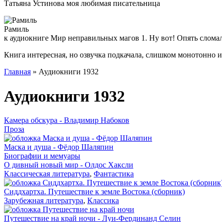
Татьяна Устинова моя любимая писательница
Рамиль
к аудиокниге Мир неправильных магов 1. Ну вот! Опять слома
Книга интересная, но озвучка подкачала, слишком монотонно 
Главная
» Аудиокниги 1932
Аудиокниги 1932
Камера обскура - Владимир Набоков
Проза
Маска и душа - Фёдор Шаляпин
Биографии и мемуары
О дивный новый мир - Олдос Хаксли
Классическая литература
,
Фантастика
Сиддхартха. Путешествие к земле Востока (сборник)
Зарубежная литература
,
Классика
Путешествие на край ночи - Луи-Фердинанд Селин