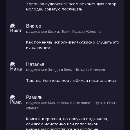
Хорошая аудиокнига всем рекомендую автор
молодец советую послушать
Виктор
к аудиокниге Джек из Тени - Роджер Желязны
Как поменять исполнителя?Ужасно слушать это
исполнение.
Наталья
к аудиокниге Звезды и Лисы - Татьяна Устинова
Татьяна Устинова моя любимая писательница
Рамиль
к аудиокниге Мир неправильных магов 1. Ну вот! Опять
сломал!
Книга интересная, но озвучка подкачала,
слишком монотонно или голос такой,
интонации присутствуют, но особо не