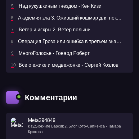
Над кукушкиным гнездом - Кен Кизи
Академия зла 3. Оживший кошмар для некроманта - Ольга Хусаинова
Ветер и искры 2. Ветер полыни
Операция Гроза или ошибка в третьем знаке. Книга 1
МногоГолосье - Говард Роберт
Все о ежике и медвежонке - Сергей Козлов
Комментарии
Meta294849
к аудиокниге Барсик 2. Блог Кото-Сапиенса - Тамара
Крюкова