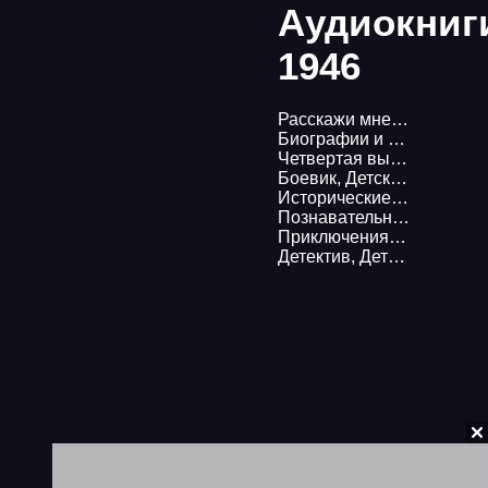
Аудиокниг
1946
Расскажи мне, как живешь - Агата Кристи
Биографии и мемуары
Четвертая высота - Елена Ильина
Боевик
,
Детская литература
Исторические корни волшебной сказки - Владимир Пропп
Познавательная литература
Приключения Миши Полякова и его друзей 1. Кортик - Анатолий Рыбаков
Детектив
,
Детская литература