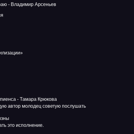
краю - Владимир Арсеньев
ня
вилизации»
апиенса - Тамара Крюкова
ую автор молодец советую послушать
язны
ть это исполнение.