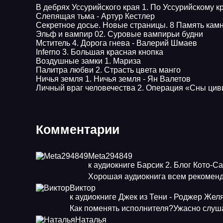
В дебрях Уссурийского края 1. По Уссурийскому 
Слепящая тьма - Артур Кестлер
Секретное досье. Новые страницы. 8 Память кам
Эльф и вампир 02. Суровые вампирьи будни
Мститель 4. Дорога гнева - Валерий Шмаев
Inferno 3. Большая красная кнопка
Воздушные замки 1. Мариза
Палитра любви 2. Страсть цвета манго
Ничья земля 1. Ничья земля - Ян Валетов
Личный враг человечества 2. Операция «Сны ци
Комментарии
Meta294849
к аудиокниге Барсик 2. Блог Кото-С
Хорошая аудиокнига всем рекоменд
Виктор
к аудиокниге Джек из Тени - Роджер Жел
Как поменять исполнителя?Ужасно слуша
Наталья