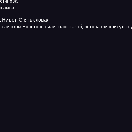
Устинова
ельница
 Ну вот! Опять сломал!
, слишком монотонно или голос такой, интонации присутств