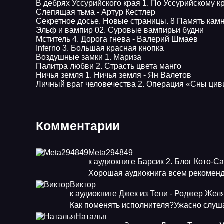
В дебрях Уссурийского края 1. По Уссурийскому 
Слепящая тьма - Артур Кестлер
Секретное досье. Новые страницы. 8 Память кам
Эльф и вампир 02. Суровые вампирьи будни
Мститель 4. Дорога гнева - Валерий Шмаев
Inferno 3. Большая красная кнопка
Воздушные замки 1. Мариза
Палитра любви 2. Страсть цвета манго
Ничья земля 1. Ничья земля - Ян Валетов
Личный враг человечества 2. Операция «Сны ци
Комментарии
Meta294849
к аудиокниге Барсик 2. Блог Кото-С
Хорошая аудиокнига всем рекоменд
Виктор
к аудиокниге Джек из Тени - Роджер Жел
Как поменять исполнителя?Ужасно слуша
Наталья