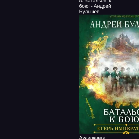
8. Батальон, к
бою! - Андрей
Булычев
Аудиокнига