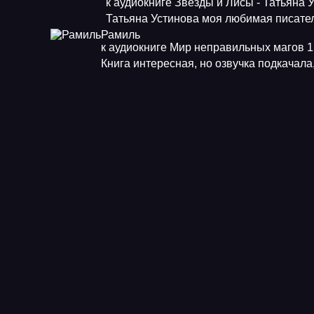
к аудиокниге Звезды и Лисы - Татьяна 
Татьяна Устинова моя любимая писат
Рамиль
к аудиокниге Мир неправильных магов 1.
Книга интересная, но озвучка подкачала