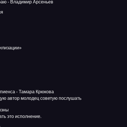
краю - Владимир Арсеньев
ня
вилизации»
апиенса - Тамара Крюкова
ую автор молодец советую послушать
язны
ть это исполнение.