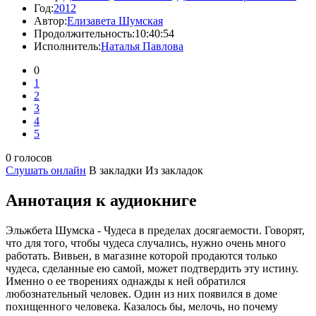
Год:
2012
Автор:
Елизавета Шумская
Продолжительность:
10:40:54
Исполнитель:
Наталья Павлова
0
1
2
3
4
5
0 голосов
Слушать онлайн
В закладки
Из закладок
Аннотация к аудиокниге
Эльжбета Шумска - Чудеса в пределах досягаемости. Говорят,
что для того, чтобы чудеса случались, нужно очень много
работать. Вивьен, в магазине которой продаются только
чудеса, сделанные ею самой, может подтвердить эту истину.
Именно о ее творениях однажды к ней обратился
любознательный человек. Один из них появился в доме
похищенного человека. Казалось бы, мелочь, но почему