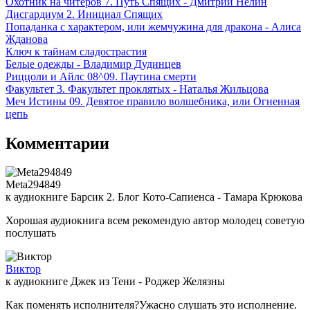
Охотник на читеров 7. Путь Спящих - Дмитрий Нелин
Дисгардиум 2. Инициал Спящих
Попаданка с характером, или жемчужина для дракона - Алиса
Жданова
Ключ к тайнам сладострастия
Белые одежды - Владимир Дудинцев
Pиццоли и Айлс 08^09. Паутина смерти
Факультет 3. Факультет проклятых - Наталья Жильцова
Меч Истины 09. Девятое правило волшебника, или Огненная
цепь
Комментарии
Meta294849
к аудиокниге Барсик 2. Блог Кото-Сапиенса - Тамара Крюкова
Хорошая аудиокнига всем рекомендую автор молодец советую
послушать
Виктор
к аудиокниге Джек из Тени - Роджер Желязны
Как поменять исполнителя?Ужасно слушать это исполнение.