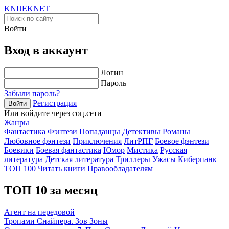
KNIJEK
NET
Войти
Вход в аккаунт
Логин
Пароль
Забыли пароль?
Регистрация
Войти
Или войдите через соц.сети
Жанры
Фантастика
Фэнтези
Попаданцы
Детективы
Романы
Любовное фэнтези
Приключения
ЛитРПГ
Боевое фэнтези
Боевики
Боевая фантастика
Юмор
Мистика
Русская
литература
Детская литература
Триллеры
Ужасы
Киберпанк
ТОП 100
Читать книги
Правообладателям
ТОП 10 за месяц
Агент на передовой
Тропами Снайпера. Зов Зоны