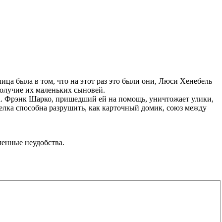
ница была в том, что на этот раз это были они, Люси Хенебель
получие их маленьких сыновей.
ка. Фрэнк Шарко, пришедший ей на помощь, уничтожает улики,
елка способна разрушить, как карточный домик, союз между
ленные неудобства.