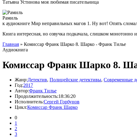
Татьяна Устинова моя любимая писательница
Рамиль
к аудиокниге Мир неправильных магов 1. Ну вот! Опять слома
Книга интересная, но озвучка подкачала, слишком монотонно 
Главная
» Комиссар Франк Шарко 8. Шарко - Франк Тилье
Аудиокнига
Комиссар Франк Шарко 8. Ша
Жанр:
Детектив
,
Полицейские детективы
,
Современные д
Год:
2017
Автор:
Франк Тилье
Продолжительность:
18:36:20
Исполнитель:
Сергей Горбунов
Цикл:
Комиссар Франк Шарко
0
1
2
3