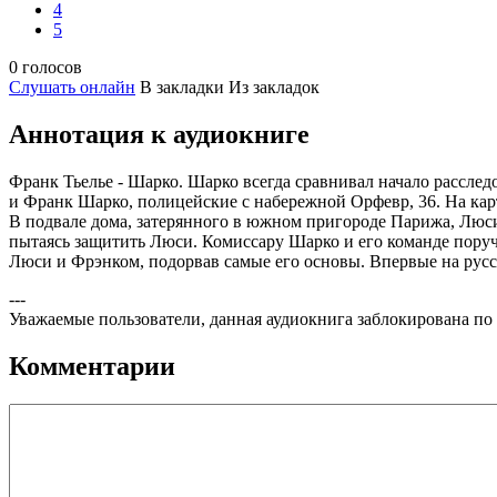
4
5
0 голосов
Слушать онлайн
В закладки
Из закладок
Аннотация к аудиокниге
Франк Тьелье - Шарко. Шарко всегда сравнивал начало расследов
и Франк Шарко, полицейские с набережной Орфевр, 36. На кар
В подвале дома, затерянного в южном пригороде Парижа, Люси
пытаясь защитить Люси. Комиссару Шарко и его команде поруче
Люси и Фрэнком, подорвав самые его основы. Впервые на русс
---
Уважаемые пользователи, данная аудиокнига заблокирована по
Комментарии