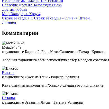
Неисправимые лжецы 1. Бесстыжий
Наследие Дроу 02. Беззвёздная ночь
Другая любовь
Мир Вальдиры. Кроу 4
Страж её сердца 1. Страж её сердца - Оливия Штерн
Люмпен
Комментарии
Meta294849
к аудиокниге Барсик 2. Блог Кото-Сапиенса - Тамара Крюкова
Хорошая аудиокнига всем рекомендую автор молодец советую 
Виктор
к аудиокниге Джек из Тени - Роджер Желязны
Как поменять исполнителя?Ужасно слушать это исполнение.
Наталья
к аудиокниге Звезды и Лисы - Татьяна Устинова