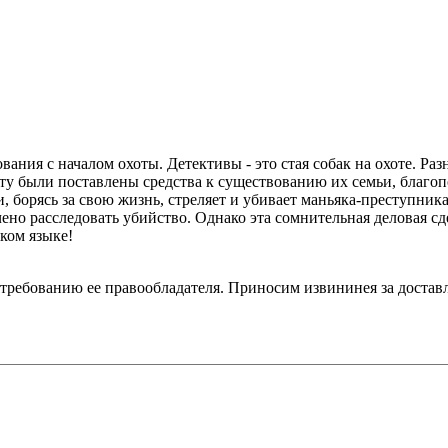
ания с началом охоты. Детективы - это стая собак на охоте. Раз
ту были поставлены средства к существованию их семьи, благо
, борясь за свою жизнь, стреляет и убивает маньяка-преступни
но расследовать убийство. Однако эта сомнительная деловая сд
ком языке!
 требованию ее правообладателя. Приносим извининея за достав