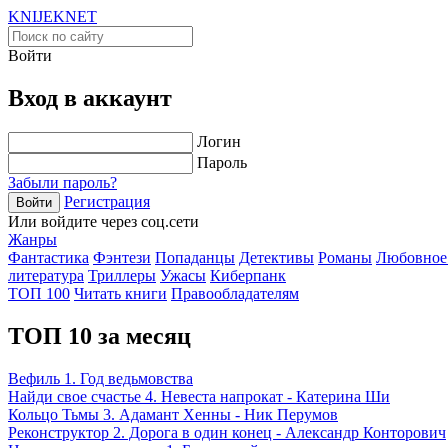
KNIJEK
NET
Войти
Вход в аккаунт
Логин
Пароль
Забыли пароль?
Регистрация
Войти
Или войдите через соц.сети
Жанры
Фантастика
Фэнтези
Попаданцы
Детективы
Романы
Любовное
литература
Триллеры
Ужасы
Киберпанк
ТОП 100
Читать книги
Правообладателям
ТОП 10 за месяц
Вефиль 1. Год ведьмовства
Найди свое счастье 4. Невеста напрокат - Катерина Ши
Кольцо Тьмы 3. Адамант Хенны - Ник Перумов
Реконструктор 2. Дорога в один конец - Александр Конторович