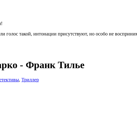
л!
или голос такой, интонации присутствуют, но особо не восприн
рко - Франк Тилье
етективы
,
Триллер