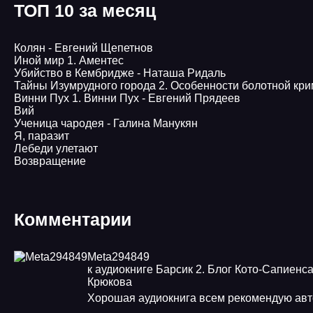
ТОП 10 за месяц
Колян - Евгений Щепетнов
Иной мир 1. Аментес
Убийство в Кембридже - Наташа Ридаль
Тайны Изумрудного города 2. Особенности болотной кр
Винни Пух 1. Винни Пух - Евгений Прядеев
Вий
Ученица чародея - Галина Манукян
Я, паразит
Лебеди улетают
Возвращение
Комментарии
Meta294849
к аудиокниге Барсик 2. Блог Кото-Сапиенса
Крюкова
Хорошая аудиокнига всем рекомендую ав