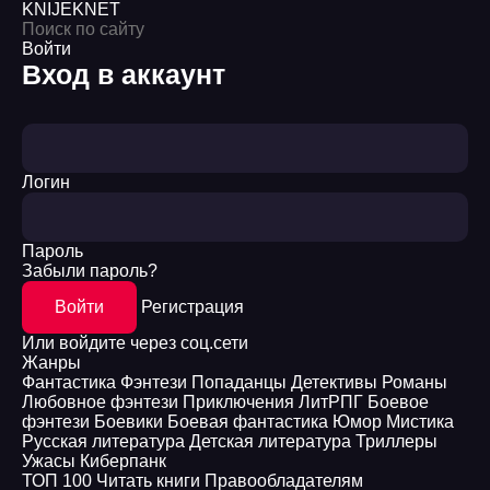
KNIJEK
NET
Войти
Вход в аккаунт
Логин
Пароль
Забыли пароль?
Войти
Регистрация
Или войдите через соц.сети
Жанры
Фантастика
Фэнтези
Попаданцы
Детективы
Романы
Любовное фэнтези
Приключения
ЛитРПГ
Боевое
фэнтези
Боевики
Боевая фантастика
Юмор
Мистика
Русская литература
Детская литература
Триллеры
Ужасы
Киберпанк
ТОП 100
Читать книги
Правообладателям