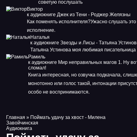
советую послушать
Виктор
к аудиокниге Джек из Тени - Роджер Желязны
Как поменять исполнителя?Ужасно слушать это
исполнение.
Наталья
к аудиокниге Звезды и Лисы - Татьяна Устино
Татьяна Устинова моя любимая писательница
Рамиль
к аудиокниге Мир неправильных магов 1. Ну во
сломал!
Книга интересная, но озвучка подкачала, слиш
монотонно или голос такой, интонации присутст
особо не воспринимаются.
Главная
» Поймать удачу за хвост - Милена
Завойчинская
Аудиокнига