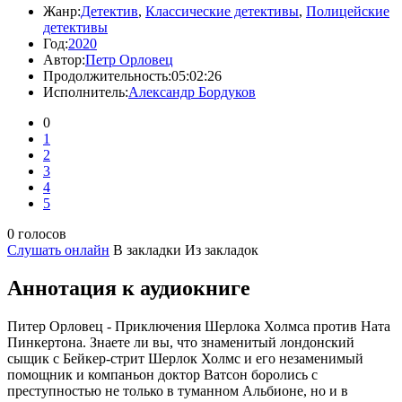
Жанр:
Детектив
,
Классические детективы
,
Полицейские
детективы
Год:
2020
Автор:
Петр Орловец
Продолжительность:
05:02:26
Исполнитель:
Александр Бордуков
0
1
2
3
4
5
0 голосов
Слушать онлайн
В закладки
Из закладок
Аннотация к аудиокниге
Питер Орловец - Приключения Шерлока Холмса против Ната
Пинкертона. Знаете ли вы, что знаменитый лондонский
сыщик с Бейкер-стрит Шерлок Холмс и его незаменимый
помощник и компаньон доктор Ватсон боролись с
преступностью не только в туманном Альбионе, но и в