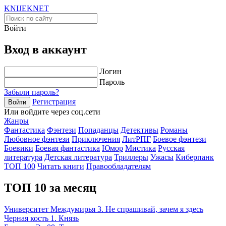
KNIJEK
NET
Войти
Вход в аккаунт
Логин
Пароль
Забыли пароль?
Регистрация
Войти
Или войдите через соц.сети
Жанры
Фантастика
Фэнтези
Попаданцы
Детективы
Романы
Любовное фэнтези
Приключения
ЛитРПГ
Боевое фэнтези
Боевики
Боевая фантастика
Юмор
Мистика
Русская
литература
Детская литература
Триллеры
Ужасы
Киберпанк
ТОП 100
Читать книги
Правообладателям
ТОП 10 за месяц
Университет Междумирья 3. Не спрашивай, зачем я здесь
Черная кость 1. Князь