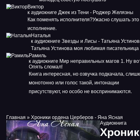
Виктор
к аудиокниге Джек из Тени - Роджер Желязны
Как поменять исполнителя?Ужасно слушать это
исполнение.
Наталья
к аудиокниге Звезды и Лисы - Татьяна Устино
Татьяна Устинова моя любимая писательница
Рамиль
к аудиокниге Мир неправильных магов 1. Ну во
Опять сломал!
Книга интересная, но озвучка подкачала, слиш
монотонно или голос такой, интонации
присутствуют, но особо не воспринимаются.
Главная
» Хроники ордена Церберов - Яна Ясная
Аудиокнига
Хроник