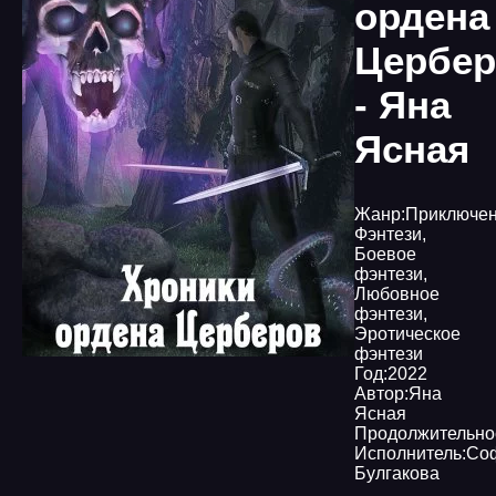
ордена
Цербе
- Яна
Ясная
Жанр:
Приключе
Фэнтези
,
Боевое
фэнтези
,
Любовное
фэнтези
,
Эротическое
фэнтези
Год:
2022
Автор:
Яна
Ясная
Продолжительно
Исполнитель:
Со
Булгакова