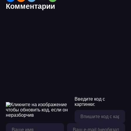
Комментарии
09
10
11
12
13
14
15
16
Введите код с
17
картинки:
18
19