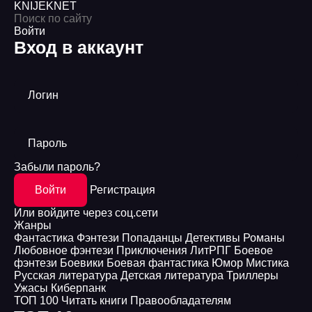
KNIJEK
NET
Войти
Вход в аккаунт
Логин
Пароль
Забыли пароль?
Войти
Регистрация
Или войдите через соц.сети
Жанры
Фантастика
Фэнтези
Попаданцы
Детективы
Романы
Любовное фэнтези
Приключения
ЛитРПГ
Боевое
фэнтези
Боевики
Боевая фантастика
Юмор
Мистика
Русская литература
Детская литература
Триллеры
Ужасы
Киберпанк
ТОП 100
Читать книги
Правообладателям