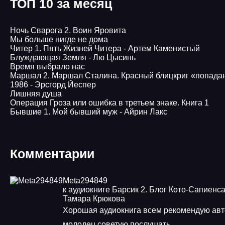
ТОП 10 за месяц
Ночь Сварога 2. Воин Яровита
Мы больше нигде не дома
Читер 1. Пять Жизней Читера - Артем Каменистый
Блуждающая Земля - Лю Цысинь
Время выбрало нас
Маршал 2. Маршал Сталина. Красный блицкриг «попада
1986 - Эрсгорд Йеспер
Лишняя душа
Операция Гроза или ошибка в третьем знаке. Книга 1
Бывшие 1. Мой бывший муж - Айрин Лакс
Комментарии
Meta294849
к аудиокниге Барсик 2. Блог Кото-Сапиенса
Тамара Крюкова
Хорошая аудиокнига всем рекомендую авт
молодец советую послушать