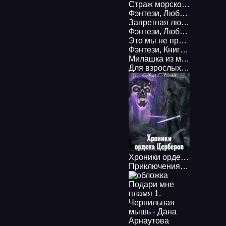
Страж морского принца 1. Страж морского принца - Дана Арнаутова
Фэнтези
,
Любовное фэнтези
Запретная любовь - Берта Свон
Фэнтези
,
Любовное фэнтези
Это мы не проходили…3. Вампанутый - Дмитрий Ра
Фэнтези
,
Книги про вампиров
Милашка из магической общаги - Ева Финова
Для взрослых
,
Фэнтези
,
И
Хроники ордена Церберов - Яна Ясная
Приключения
,
Фэнтези
,
Б