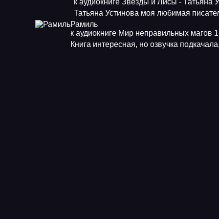
к аудиокниге Звезды и Лисы - Татьяна 
Татьяна Устинова моя любимая писат
Рамиль
к аудиокниге Мир неправильных магов 1.
Книга интересная, но озвучка подкачала