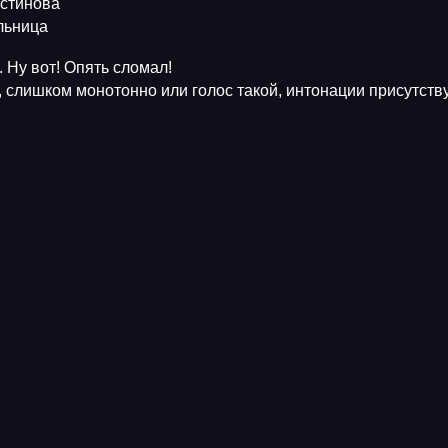
Устинова
ельница
 Ну вот! Опять сломал!
, слишком монотонно или голос такой, интонации присутств