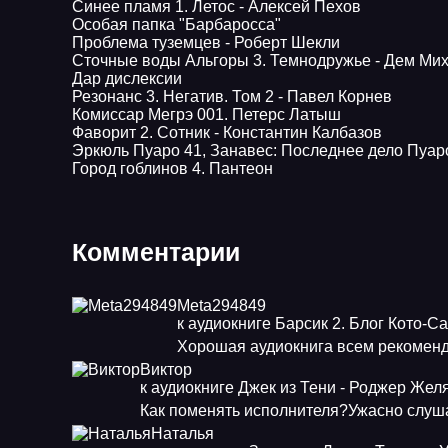
Синее пламя 1. Летос - Алексей Пехов
Особая папка "Барбаросса"
Проблема туземцев - Роберт Шекли
Сточные воды Альгоры 3. Темнодружье - Дем Ми
Дар дислексии
Резонанс 3. Негатив. Том 2 - Павел Корнев
Комиссар Мегрэ 001. Петерс Латыш
Фаворит 2. Сотник - Константин Калбазов
Эркюль Пуаро 41, Занавес: Последнее дело Пуар
Город гоблинов 4. Пантеон
Комментарии
Meta294849
к аудиокниге Барсик 2. Блог Кото-С
Хорошая аудиокнига всем рекоменд
Виктор
к аудиокниге Джек из Тени - Роджер Жел
Как поменять исполнителя?Ужасно слуша
Наталья