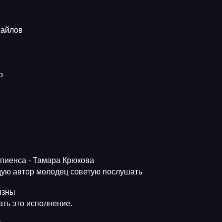
хайлов
о
апиенса - Тамара Крюкова
ую автор молодец советую послушать
язны
ть это исполнение.