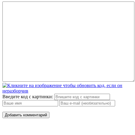
11
12
13
14
15
16
17
18
Введите код с картинки:
19
Добавить комментарий
20
21