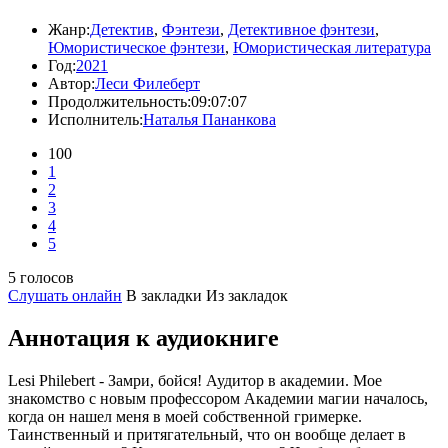
Жанр:
Детектив
,
Фэнтези
,
Детективное фэнтези
,
Юмористическое фэнтези
,
Юмористическая литература
Год:
2021
Автор:
Леси Филеберт
Продолжительность:
09:07:07
Исполнитель:
Наталья Пананкова
100
1
2
3
4
5
5 голосов
Слушать онлайн
В закладки
Из закладок
Аннотация к аудиокниге
Lesi Philebert - Замри, бойся! Аудитор в академии. Мое
знакомство с новым профессором Академии магии началось,
когда он нашел меня в моей собственной гримерке.
Таинственный и притягательный, что он вообще делает в