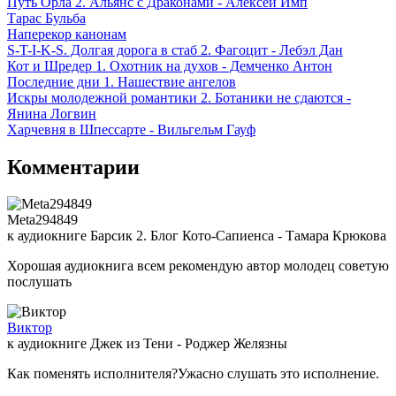
Путь Орла 2. Альянс с Драконами - Алексей Имп
Тарас Бульба
Наперекор канонам
S-T-I-K-S. Долгая дорога в стаб 2. Фагоцит - Лебэл Дан
Кот и Шредер 1. Охотник на духов - Демченко Антон
Последние дни 1. Нашествие ангелов
Искры молодежной романтики 2. Ботаники не сдаются -
Янина Логвин
Харчевня в Шпессарте - Вильгельм Гауф
Комментарии
Meta294849
к аудиокниге Барсик 2. Блог Кото-Сапиенса - Тамара Крюкова
Хорошая аудиокнига всем рекомендую автор молодец советую
послушать
Виктор
к аудиокниге Джек из Тени - Роджер Желязны
Как поменять исполнителя?Ужасно слушать это исполнение.