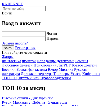
KNIJEK
NET
Войти
Вход в аккаунт
Логин
Пароль
Забыли пароль?
Регистрация
Войти
Или войдите через соц.сети
Жанры
Фантастика
Фэнтези
Попаданцы
Детективы
Романы
Любовное фэнтези
Приключения
ЛитРПГ
Боевое фэнтези
Боевики
Боевая фантастика
Юмор
Мистика
Русская
литература
Детская литература
Триллеры
Ужасы
Киберпанк
ТОП 100
Читать книги
Правообладателям
ТОП 10 за месяц
Высокие ставки - Дик Фрэнсис
Ругон-Маккары 2. Добыча - Эмиль Золя