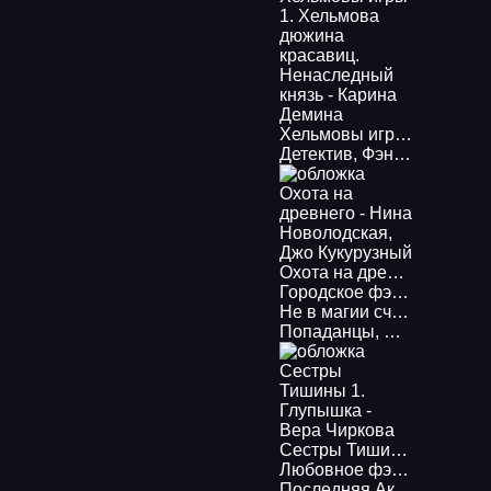
Хельмовы игры 1. Хельмова дюжина красавиц. Ненаследный князь - Карина Демина
Детектив
,
Фэнтези
,
Детек
Охота на древнего - Нина Новолодская, Джо Кукурузный
Городское фэнтези
,
Дете
Не в магии счастье 5. Берсерк забытого клана. Рекруты Магов Руссии - Фракталы потерянных душ - Юрий Москаленко, Алекс Нагорный
Попаданцы
,
Боевое фэнт
Сестры Тишины 1. Глупышка - Вера Чиркова
Любовное фэнтези
,
Дете
Последняя Академия Элизабет Чарльстон - Ника Ёрш, Диана Соул