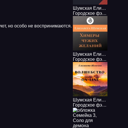
Шумская Елизавета – Семейка 1, Дело о белом тигре
Городское фэнтези
,
Дете
уют, но особо не воспринимаются.
Шумская Елизавета – Химеры чужих желаний
Городское фэнтези
,
Дете
Шумская Елизавета – Волшебство on-line
Городское фэнтези
,
Дете