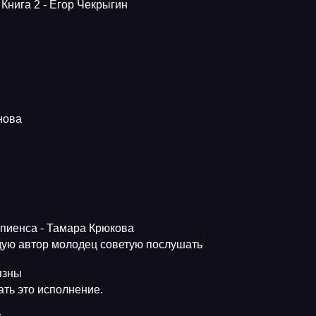
Книга 2 - Егор Чекрыгин
нова
апиенса - Тамара Крюкова
ую автор молодец советую послушать
язны
ть это исполнение.