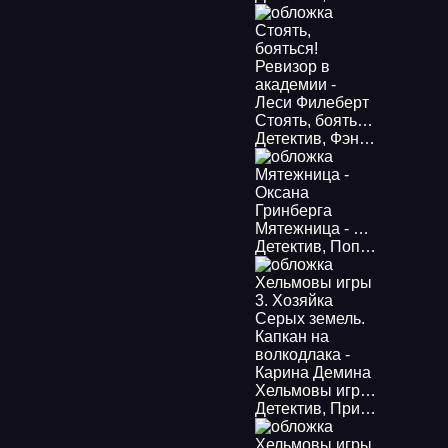
Стоять, бояться! Ревизор в академии - Леси Филеберт
Детектив
,
Фэнтези
,
Детек
Мятежница - Оксана Гринберга
Детектив
,
Попаданцы
,
Фэ
Хельмовы игры 3. Хозяйка Серых земель. Капкан на волкодлака - Карина Демина
Детектив
,
Приключения
,