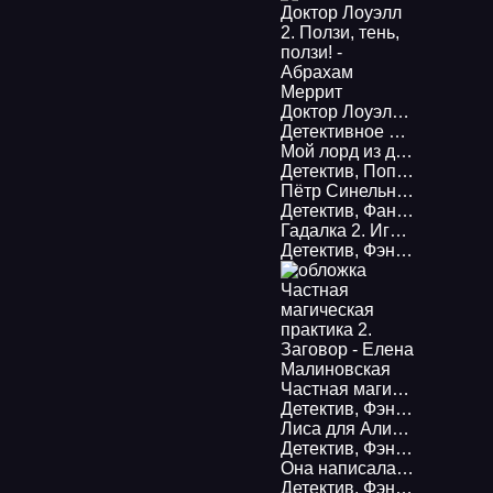
Доктор Лоуэлл 2. Ползи, тень, ползи! - Абрахам Меррит
Детективное фэнтези
,
Уж
Мой лорд из другого мира - Марина Эльденберт
Детектив
,
Попаданцы
,
Фэ
Пётр Синельников 4. Бандит-4. Некромант - Евгений Щепетнов
Детектив
,
Фантастика
,
Де
Гадалка 2. Игра в прятки - Елена Малиновская
Детектив
,
Фэнтези
,
Детек
Частная магическая практика 2. Заговор - Елена Малиновская
Детектив
,
Фэнтези
,
Детек
Лиса для Алисы. Красная нить судьбы - Юлия Архарова
Детектив
,
Фэнтези
,
Город
Она написала любовь - Тереза Тур
Детектив
,
Фэнтези
,
Детек