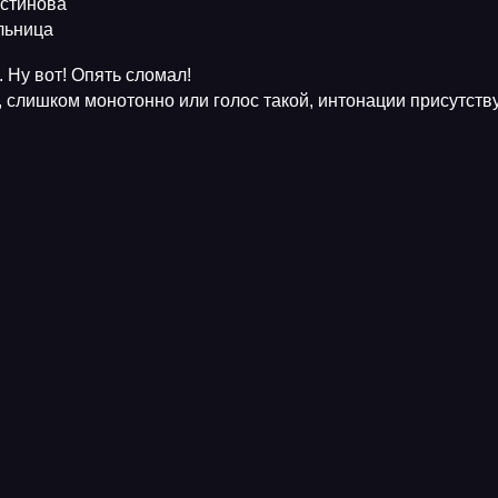
Устинова
ельница
 Ну вот! Опять сломал!
, слишком монотонно или голос такой, интонации присутств