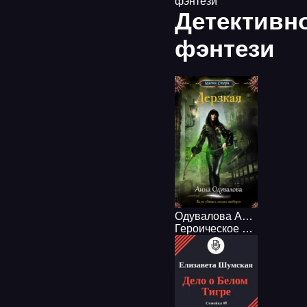
фэнтези
Детективн
фэнтези
Одувалова Анна - Ядовитая 02. Дерзкая
Героическое фэнтези
,
Де