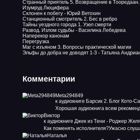
Странный приятель 5. Возвращение в Тооредаан. 
Изумруд Люцифера
Склонен к побегу - Юрий Ветохин
Станционный смотритель 2. Бес в ребро
Тайны уездного города 1. Узел смерти
Развод. Излом судьбы - Василина Лебедева
Наперекор канонам
Перегрузка
Маг с изъяном 3. Вопросы практической магии
Эльфы до добра не доводят 1-3 - Татьяна Андриа
Комментарии
Meta294849
к аудиокниге Барсик 2. Блог Кото-С
Хорошая аудиокнига всем рекоменд
Виктор
к аудиокниге Джек из Тени - Роджер Жел
Как поменять исполнителя?Ужасно слуша
Наталья