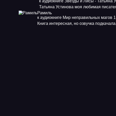
к аудиокниге Звезды и Лисы - Татьяна 
Татьяна Устинова моя любимая писат
Рамиль
к аудиокниге Мир неправильных магов 1.
Книга интересная, но озвучка подкачала