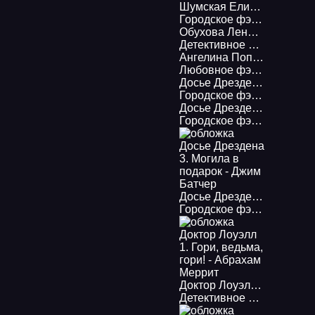
Шумская Елизавета – Семейка 3, Соло для демона
Городское фэнтези
,
Дете
Обухова Лена; Летняя Лена – Монстр
Детективное фэнтези
,
Лю
Ангелина Попович 1. Сыскарь чародейского приказа - Татьяна Коростышевская
Любовное фэнтези
,
Геро
Досье Дрездена 1. Гроза из Преисподней - Джим Батчер
Городское фэнтези
,
Дете
Досье Дрездена 2. Луна светит безумцам - Джим Батчер
Городское фэнтези
,
Дете
Досье Дрездена 3. Могила в подарок - Джим Батчер
Городское фэнтези
,
Дете
Доктор Лоуэлл 1. Гори, ведьма, гори! - Абрахам Меррит
Детективное фэнтези
,
Ми