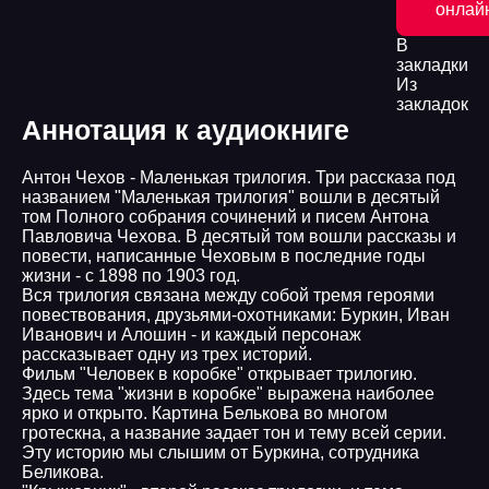
онлай
В
закладки
Из
закладок
Аннотация к аудиокниге
Антон Чехов - Маленькая трилогия. Три рассказа под
названием "Маленькая трилогия" вошли в десятый
том Полного собрания сочинений и писем Антона
Павловича Чехова. В десятый том вошли рассказы и
повести, написанные Чеховым в последние годы
жизни - с 1898 по 1903 год.
Вся трилогия связана между собой тремя героями
повествования, друзьями-охотниками: Буркин, Иван
Иванович и Алошин - и каждый персонаж
рассказывает одну из трех историй.
Фильм "Человек в коробке" открывает трилогию.
Здесь тема "жизни в коробке" выражена наиболее
ярко и открыто. Картина Белькова во многом
гротескна, а название задает тон и тему всей серии.
Эту историю мы слышим от Буркина, сотрудника
Беликова.