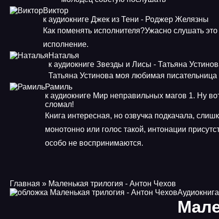
Виктор
к аудиокниге Джек из Тени - Роджер Желязны
Как поменять исполнителя?Ужасно слушать это
исполнение.
Наталья
к аудиокниге Звезды и Лисы - Татьяна Устино
Татьяна Устинова моя любимая писательница
Рамиль
к аудиокниге Мир неправильных магов 1. Ну во
сломал!
Книга интересная, но озвучка подкачала, слиш
монотонно или голос такой, интонации присутст
особо не воспринимаются.
Главная
» Маленькая трилогия - Антон Чехов
Аудиокнига
Мале