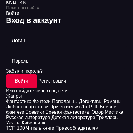
KNIJEK
NET
Войти
Вход в аккаунт
Логин
Пароль
Забыли пароль?
Войти
Регистрация
Или войдите через соц.сети
Жанры
Фантастика
Фэнтези
Попаданцы
Детективы
Романы
Любовное фэнтези
Приключения
ЛитРПГ
Боевое
фэнтези
Боевики
Боевая фантастика
Юмор
Мистика
Русская литература
Детская литература
Триллеры
Ужасы
Киберпанк
ТОП 100
Читать книги
Правообладателям