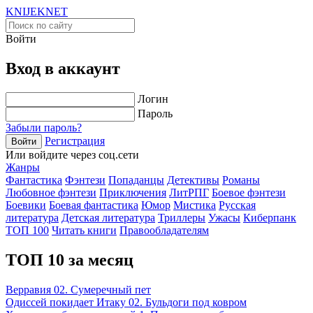
KNIJEK
NET
Войти
Вход в аккаунт
Логин
Пароль
Забыли пароль?
Регистрация
Войти
Или войдите через соц.сети
Жанры
Фантастика
Фэнтези
Попаданцы
Детективы
Романы
Любовное фэнтези
Приключения
ЛитРПГ
Боевое фэнтези
Боевики
Боевая фантастика
Юмор
Мистика
Русская
литература
Детская литература
Триллеры
Ужасы
Киберпанк
ТОП 100
Читать книги
Правообладателям
ТОП 10 за месяц
Верравия 02. Сумеречный пет
Одиссей покидает Итаку 02. Бульдоги под ковром