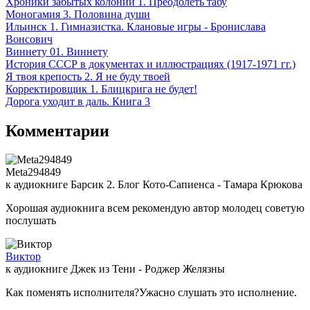
Хроники забытых колоний 1. Преодолеть табу
Моногамия 3. Половина души
Ильинск 1. Гимназистка. Клановые игры - Бронислава
Вонсович
Виннету 01. Виннету
История СССР в документах и иллюстрациях (1917-1971 гг.)
Я твоя крепость 2. Я не буду твоей
Корректировщик 1. Блицкрига не будет!
Дорога уходит в даль. Книга 3
Комментарии
Meta294849
к аудиокниге Барсик 2. Блог Кото-Сапиенса - Тамара Крюкова
Хорошая аудиокнига всем рекомендую автор молодец советую
послушать
Виктор
к аудиокниге Джек из Тени - Роджер Желязны
Как поменять исполнителя?Ужасно слушать это исполнение.