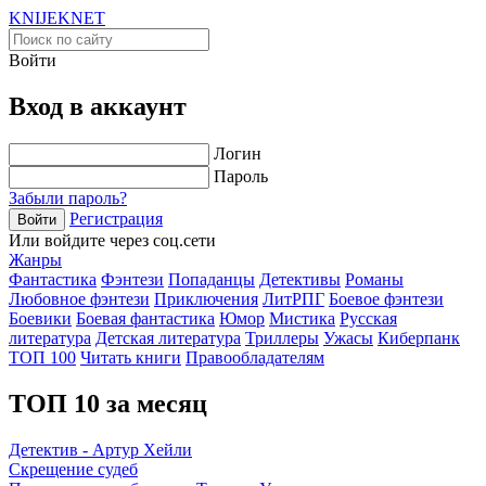
KNIJEK
NET
Войти
Вход в аккаунт
Логин
Пароль
Забыли пароль?
Регистрация
Войти
Или войдите через соц.сети
Жанры
Фантастика
Фэнтези
Попаданцы
Детективы
Романы
Любовное фэнтези
Приключения
ЛитРПГ
Боевое фэнтези
Боевики
Боевая фантастика
Юмор
Мистика
Русская
литература
Детская литература
Триллеры
Ужасы
Киберпанк
ТОП 100
Читать книги
Правообладателям
ТОП 10 за месяц
Детектив - Артур Хейли
Скрещение судеб