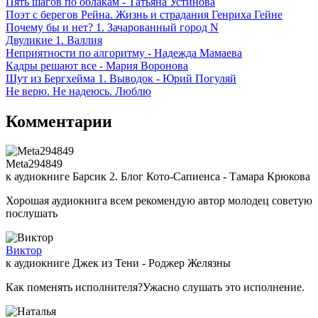
Пять шагов по облакам - Татьяна Устинова
Поэт с берегов Рейна. Жизнь и страдания Генриха Гейне
Почему бы и нет? 1. Зачарованный город N
Двуликие 1. Валлия
Неприятности по алгоритму - Надежда Мамаева
Кадры решают все - Мария Воронова
Шут из Бергхейма 1. Выводок - Юрий Погуляй
Не верю. Не надеюсь. Люблю
Комментарии
Meta294849
к аудиокниге Барсик 2. Блог Кото-Сапиенса - Тамара Крюкова
Хорошая аудиокнига всем рекомендую автор молодец советую
послушать
Виктор
к аудиокниге Джек из Тени - Роджер Желязны
Как поменять исполнителя?Ужасно слушать это исполнение.