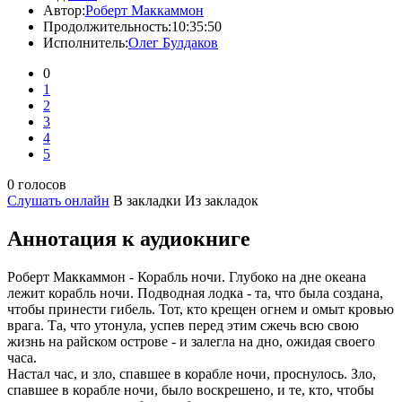
Автор:
Роберт Маккаммон
Продолжительность:
10:35:50
Исполнитель:
Олег Булдаков
0
1
2
3
4
5
0 голосов
Слушать онлайн
В закладки
Из закладок
Аннотация к аудиокниге
Роберт Маккаммон - Корабль ночи. Глубоко на дне океана
лежит корабль ночи. Подводная лодка - та, что была создана,
чтобы принести гибель. Тот, кто крещен огнем и омыт кровью
врага. Та, что утонула, успев перед этим сжечь всю свою
жизнь на райском острове - и залегла на дно, ожидая своего
часа.
Настал час, и зло, спавшее в корабле ночи, проснулось. Зло,
спавшее в корабле ночи, было воскрешено, и те, кто, чтобы