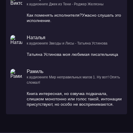
к аудиокниге Джек из Тени - Роджер Желязны
Как поменять исполнителя?Ужасно слушать это
исполнение.
Наталья
к аудиокниге Звезды и Лисы - Татьяна Устинова
Татьяна Устинова моя любимая писательница
Рамиль
к аудиокниге Мир неправильных магов 1. Ну вот! Опять
сломал!
Книга интересная, но озвучка подкачала,
слишком монотонно или голос такой, интонации
присутствуют, но особо не воспринимаются.