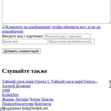
Введите код с картинки:
Добавить комментарий
Слушайте также
Тайный сыск царя Гороха 1. Тайный сыск царя Гороха -
М
Андрей Белянин
2
1999
Knijek
Net
Жанры
Авторы
Чтецы
Циклы
Правообладателям
Контакты
Поддержка
help@knijek.net