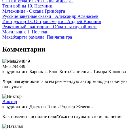
Сказки Издательства "Два Жирафа"
Тени войны 10. Наемник
Мятежница - Оксана Гринберга
Русские заветные сказки - Александр Афанасьев
Инструктор 13. Остров смерти - Андрей Воронин
Реактивный авантюрист. Обратная случайность
Могильщик 1. Не люди
Махабхарата рамаяна, Панчатантра
Комментарии
Meta294849
к аудиокниге Барсик 2. Блог Кото-Сапиенса - Тамара Крюкова
Хорошая аудиокнига всем рекомендую автор молодец советую
послушать
Виктор
к аудиокниге Джек из Тени - Роджер Желязны
Как поменять исполнителя?Ужасно слушать это исполнение.