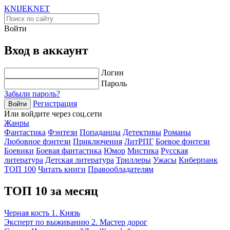
KNIJEK
NET
Войти
Вход в аккаунт
Логин
Пароль
Забыли пароль?
Регистрация
Войти
Или войдите через соц.сети
Жанры
Фантастика
Фэнтези
Попаданцы
Детективы
Романы
Любовное фэнтези
Приключения
ЛитРПГ
Боевое фэнтези
Боевики
Боевая фантастика
Юмор
Мистика
Русская
литература
Детская литература
Триллеры
Ужасы
Киберпанк
ТОП 100
Читать книги
Правообладателям
ТОП 10 за месяц
Черная кость 1. Князь
Эксперт по выживанию 2. Мастер дорог