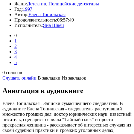
Жанр:
Детектив
,
Полицейские детективы
Год:
1997
Автор:
Елена Топильская
Продолжительность:
06:57:49
Исполнитель:
Яна Швец
0
1
2
3
4
5
0 голосов
Слушать онлайн
В закладки
Из закладок
Аннотация к аудиокниге
Елена Топильская - Записки сумасшедшего следователя. В
аудиокниге Елена Топильская - следователь, распутавший
множество громких дел, доктор юридических наук, известный
писатель, сценарист сериала "Тайный сыск" и просто
прекрасная женщина - рассказывает об интересных случаях из
своей судебной практики и громких уголовных делах,