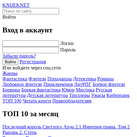
KNIJEK
NET
Войти
Вход в аккаунт
Логин
Пароль
Забыли пароль?
Регистрация
Войти
Или войдите через соц.сети
Жанры
Фантастика
Фэнтези
Попаданцы
Детективы
Романы
Любовное фэнтези
Приключения
ЛитРПГ
Боевое фэнтези
Боевики
Боевая фантастика
Юмор
Мистика
Русская
литература
Детская литература
Триллеры
Ужасы
Киберпанк
ТОП 100
Читать книги
Правообладателям
ТОП 10 за месяц
Последний король Светлого Арда 2.1 Империя травы. Том 2
Рыцарь 2. Степь