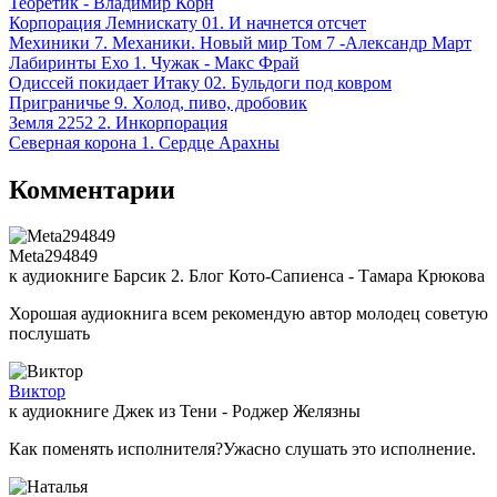
Теоретик - Владимир Корн
Корпорация Лемнискату 01. И начнется отсчет
Мехиники 7. Механики. Новый мир Том 7 -Александр Март
Лабиринты Ехо 1. Чужак - Макс Фрай
Одиссей покидает Итаку 02. Бульдоги под ковром
Приграничье 9. Холод, пиво, дробовик
Земля 2252 2. Инкорпорация
Северная корона 1. Сердце Арахны
Комментарии
Meta294849
к аудиокниге Барсик 2. Блог Кото-Сапиенса - Тамара Крюкова
Хорошая аудиокнига всем рекомендую автор молодец советую
послушать
Виктор
к аудиокниге Джек из Тени - Роджер Желязны
Как поменять исполнителя?Ужасно слушать это исполнение.