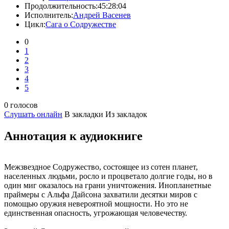
Продолжительность:
45:28:04
Исполнитель:
Андрей Васенев
Цикл:
Сага о Содружестве
0
1
2
3
4
5
0 голосов
Слушать онлайн
В закладки
Из закладок
Аннотация к аудиокниге
Межзвездное Содружество, состоящее из сотен планет,
населенных людьми, росло и процветало долгие годы, но в
один миг оказалось на грани уничтожения. Инопланетные
праймеры с Альфа Дайсона захватили десятки миров с
помощью оружия невероятной мощности. Но это не
единственная опасность, угрожающая человечеству.