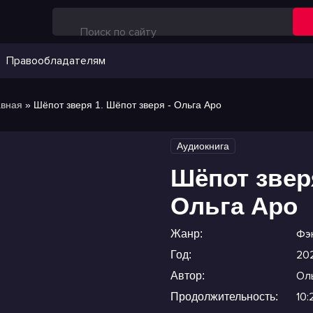
Правообладателям
авная
» Шёпот зверя 1. Шёпот зверя - Ольга Аро
Аудиокнига
Шёпот зверя
Ольга Аро
Фэ
Жанр:
20
Год:
Ол
Автор:
10:
Продолжительность: