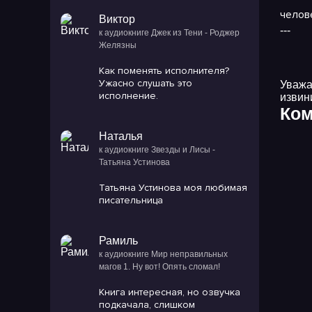
челов
Виктор
---
к аудиокниге Джек из Тени - Роджер
Желязны
Как поменять исполнителя?
Ужасно слушать это
Уважа
исполнение.
извин
Ком
Наталья
к аудиокниге Звезды и Лисы -
Татьяна Устинова
Татьяна Устинова моя любимая
писательница
Рамиль
к аудиокниге Мир неправильных
магов 1. Ну вот! Опять сломал!
Книга интересная, но озвучка
подкачала, слишком