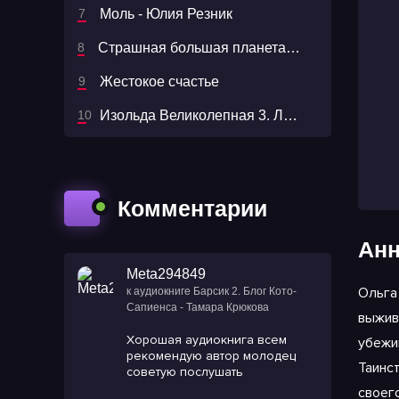
Моль - Юлия Резник
Страшная большая планета - Аркадий и Борис Стругацкие
Жестокое счастье
Изольда Великолепная 3. Леди и война. Пепел моего сердца
Комментарии
Анн
Meta294849
Ольга
к аудиокниге Барсик 2. Блог Кото-
Сапиенса - Тамара Крюкова
выжив
Хорошая аудиокнига всем
убежи
рекомендую автор молодец
Таинс
советую послушать
своег