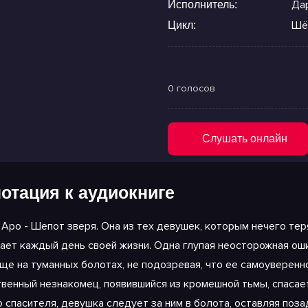
Да
Исполнитель:
Шё
Цикл:
0 голосов
Слушать онлайн
отация к аудиокниге
 Аро - Шепот зверя. Она из тех девушек, которым нечего теря
ает каждый день своей жизни. Одна глупая неосторожная ошиб
ще на туманных болотах, не подозревая, что ее самоуверенн
твенный незнакомец, появившийся из кромешной тьмы, спасае
о спасителя, девушка следует за ним в болота, оставляя поз