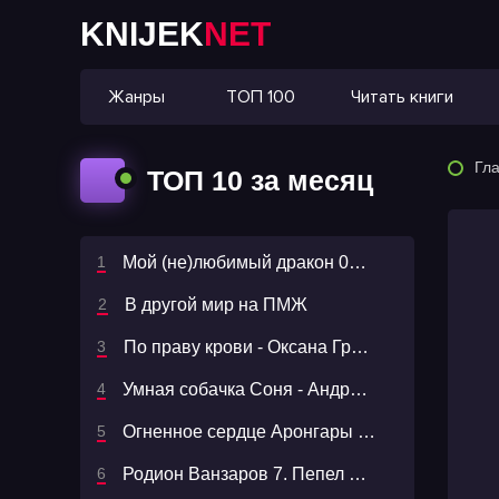
KNIJEK
NET
Жанры
ТОП 100
Читать книги
Гл
ТОП 10 за месяц
Мой (не)любимый дракон 03. Оковы для ари
В другой мир на ПМЖ
По праву крови - Оксана Гринберга
Умная собачка Соня - Андрей Усачев
Огненное сердце Аронгары 3. Поющая для дракона. Между двух огней
Родион Ванзаров 7. Пепел и пурпур - Антон Чиж