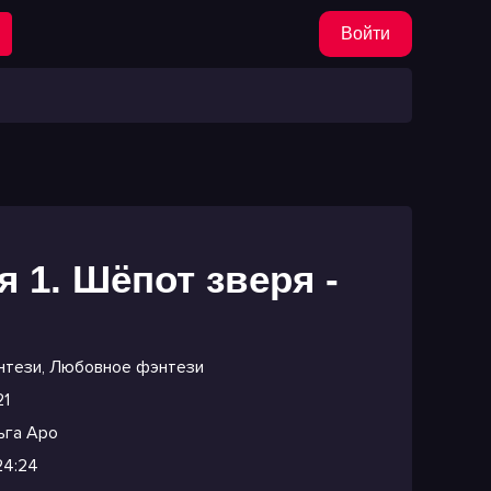
Войти
 1. Шёпот зверя -
нтези
,
Любовное фэнтези
21
ьга Аро
24:24