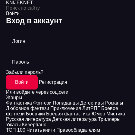
KNIJEK
NET
Войти
Вход в аккаунт
Логин
Пароль
Забыли пароль?
Войти
Регистрация
Или войдите через соц.сети
Жанры
Фантастика
Фэнтези
Попаданцы
Детективы
Романы
Любовное фэнтези
Приключения
ЛитРПГ
Боевое
фэнтези
Боевики
Боевая фантастика
Юмор
Мистика
Русская литература
Детская литература
Триллеры
Ужасы
Киберпанк
ТОП 100
Читать книги
Правообладателям