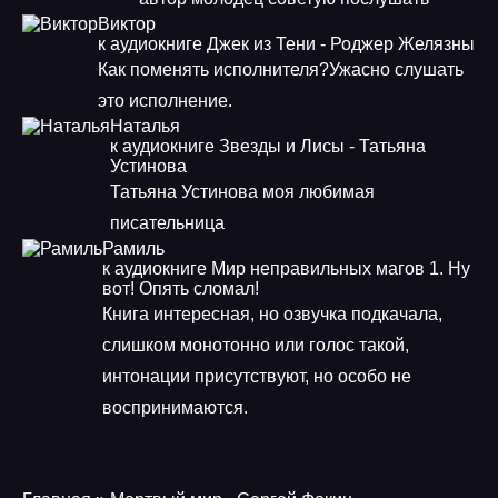
Виктор
к аудиокниге Джек из Тени - Роджер Желязны
Как поменять исполнителя?Ужасно слушать
это исполнение.
Наталья
к аудиокниге Звезды и Лисы - Татьяна
Устинова
Татьяна Устинова моя любимая
писательница
Рамиль
к аудиокниге Мир неправильных магов 1. Ну
вот! Опять сломал!
Книга интересная, но озвучка подкачала,
слишком монотонно или голос такой,
интонации присутствуют, но особо не
воспринимаются.