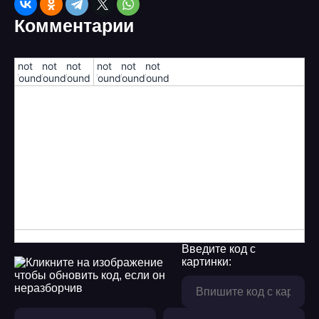
Комментарии
!not
!not
!not
!not
!not
!not
found!
found!
found!
found!
found!
found!
Введите код с
картинки: