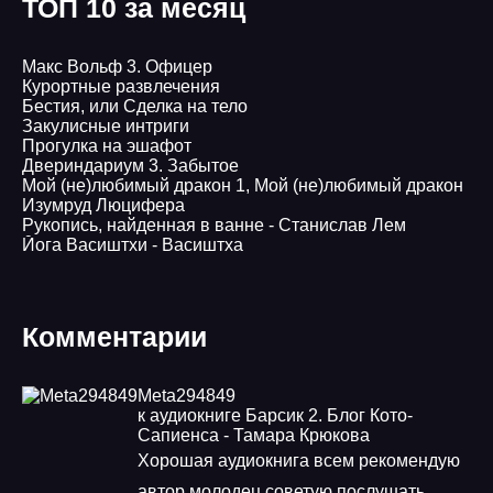
ТОП 10 за месяц
Макс Вольф 3. Офицер
Курортные развлечения
Бестия, или Сделка на тело
Закулисные интриги
Прогулка на эшафот
Двериндариум 3. Забытое
Мой (не)любимый дракон 1, Мой (не)любимый дракон
Изумруд Люцифера
Рукопись, найденная в ванне - Станислав Лем
Йога Васиштхи - Васиштха
Комментарии
Meta294849
к аудиокниге Барсик 2. Блог Кото-
Сапиенса - Тамара Крюкова
Хорошая аудиокнига всем рекомендую
автор молодец советую послушать