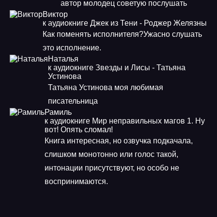
автор молодец советую послушать
Виктор
к аудиокниге Джек из Тени - Роджер Желязны
Как поменять исполнителя?Ужасно слушать
это исполнение.
Наталья
к аудиокниге Звезды и Лисы - Татьяна
Устинова
Татьяна Устинова моя любимая
писательница
Рамиль
к аудиокниге Мир неправильных магов 1. Ну
вот! Опять сломал!
Книга интересная, но озвучка подкачала,
слишком монотонно или голос такой,
интонации присутствуют, но особо не
воспринимаются.