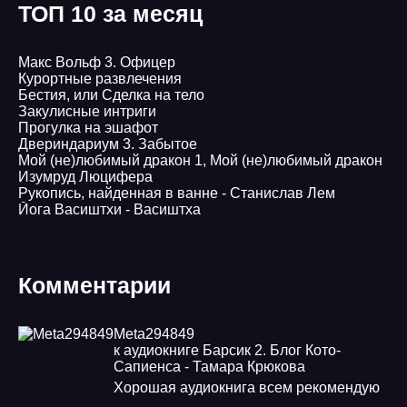
ТОП 10 за месяц
Макс Вольф 3. Офицер
Курортные развлечения
Бестия, или Сделка на тело
Закулисные интриги
Прогулка на эшафот
Двериндариум 3. Забытое
Мой (не)любимый дракон 1, Мой (не)любимый дракон
Изумруд Люцифера
Рукопись, найденная в ванне - Станислав Лем
Йога Васиштхи - Васиштха
Комментарии
Meta294849
к аудиокниге Барсик 2. Блог Кото-
Сапиенса - Тамара Крюкова
Хорошая аудиокнига всем рекомендую