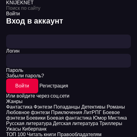
KNIJEK
NET
Войти
Вход в аккаунт
Логин
Пароль
Забыли пароль?
Войти
Регистрация
Или войдите через соц.сети
Жанры
Фантастика
Фэнтези
Попаданцы
Детективы
Романы
Любовное фэнтези
Приключения
ЛитРПГ
Боевое
фэнтези
Боевики
Боевая фантастика
Юмор
Мистика
Русская литература
Детская литература
Триллеры
Ужасы
Киберпанк
ТОП 100
Читать книги
Правообладателям