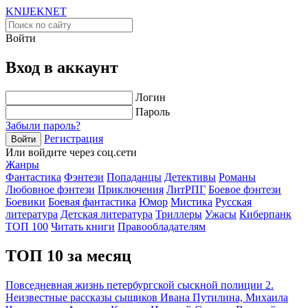
KNIJEK
NET
Войти
Вход в аккаунт
Логин
Пароль
Забыли пароль?
Регистрация
Войти
Или войдите через соц.сети
Жанры
Фантастика
Фэнтези
Попаданцы
Детективы
Романы
Любовное фэнтези
Приключения
ЛитРПГ
Боевое фэнтези
Боевики
Боевая фантастика
Юмор
Мистика
Русская
литература
Детская литература
Триллеры
Ужасы
Киберпанк
ТОП 100
Читать книги
Правообладателям
ТОП 10 за месяц
Повседневная жизнь петербургской сыскной полиции 2.
Неизвестные рассказы сыщиков Ивана Путилина, Михаила