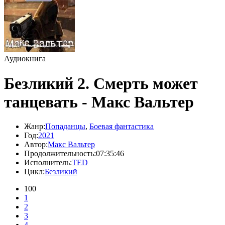
Аудиокнига
Безликий 2. Смерть может
танцевать - Макс Вальтер
Жанр:
Попаданцы
,
Боевая фантастика
Год:
2021
Автор:
Макс Вальтер
Продолжительность:
07:35:46
Исполнитель:
TED
Цикл:
Безликий
100
1
2
3
4