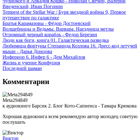
Чулицкого и Аркадия Кошко - Николай Свечин, Валерий
Введенский, Иван Погонин
Tempest of the Stellar War / Буря звездной войны 9, Первое
путешествие по галактике
Братья Карамазовы - Фёдор Достоевский
Волшебницы и Ведьмы. Варвара. Наездница метлы
Огромный черный корабль - Федор Березин
Люди как боги, книга 01. Галактическая разведка
Любимица фортуны Степанида Козлова 16. Дресс-код летучей
мыши - Дарья Донцова
Инфериор 6. Инфер 6 - Дем Михайлов
Жизнь и учение Конфуция
Последний шаман
Комментарии
Meta294849
к аудиокниге Барсик 2. Блог Кото-Сапиенса - Тамара Крюкова
Хорошая аудиокнига всем рекомендую автор молодец советую
послушать
Виктор