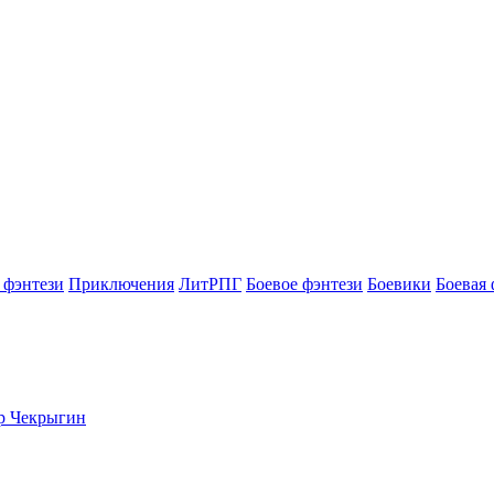
 фэнтези
Приключения
ЛитРПГ
Боевое фэнтези
Боевики
Боевая 
ор Чекрыгин