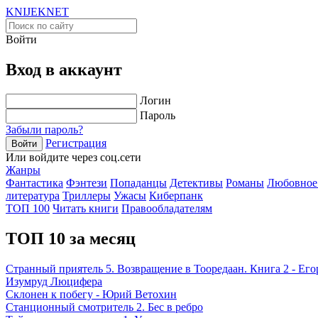
KNIJEK
NET
Войти
Вход в аккаунт
Логин
Пароль
Забыли пароль?
Регистрация
Войти
Или войдите через соц.сети
Жанры
Фантастика
Фэнтези
Попаданцы
Детективы
Романы
Любовное
литература
Триллеры
Ужасы
Киберпанк
ТОП 100
Читать книги
Правообладателям
ТОП 10 за месяц
Странный приятель 5. Возвращение в Тооредаан. Книга 2 - Ег
Изумруд Люцифера
Склонен к побегу - Юрий Ветохин
Станционный смотритель 2. Бес в ребро