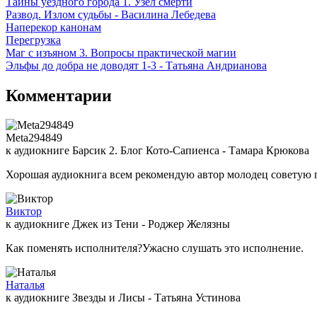
Тайны уездного города 1. Узел смерти
Развод. Излом судьбы - Василина Лебедева
Наперекор канонам
Перегрузка
Маг с изъяном 3. Вопросы практической магии
Эльфы до добра не доводят 1-3 - Татьяна Андрианова
Комментарии
Meta294849
к аудиокниге Барсик 2. Блог Кото-Сапиенса - Тамара Крюкова
Хорошая аудиокнига всем рекомендую автор молодец советую 
Виктор
к аудиокниге Джек из Тени - Роджер Желязны
Как поменять исполнителя?Ужасно слушать это исполнение.
Наталья
к аудиокниге Звезды и Лисы - Татьяна Устинова