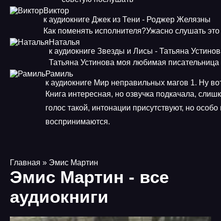
Виктор
к аудиокниге Джек из Тени - Роджер Желязны
Как поменять исполнителя?Ужасно слушать это
Наталья
к аудиокниге Звезды и Лисы - Татьяна Устино
Татьяна Устинова моя любимая писательница
Рамиль
к аудиокниге Мир неправильных магов 1. Ну во
Книга интересная, но озвучка подкачала, слиш
голос такой, интонации присутствуют, но особо
воспринимаются.
Главная
» Эмис Мартин
Эмис Мартин - все
аудиокниги