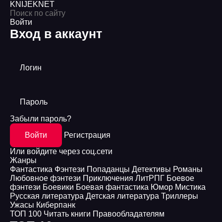
KNIJEK
NET
Войти
Вход в аккаунт
Логин
Пароль
Забыли пароль?
Войти
Регистрация
Или войдите через соц.сети
Жанры
Фантастика
Фэнтези
Попаданцы
Детективы
Романы
Любовное фэнтези
Приключения
ЛитРПГ
Боевое
фэнтези
Боевики
Боевая фантастика
Юмор
Мистика
Русская литература
Детская литература
Триллеры
Ужасы
Киберпанк
ТОП 100
Читать книги
Правообладателям