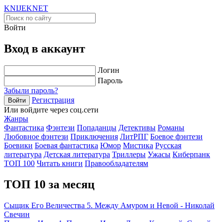
KNIJEK
NET
Войти
Вход в аккаунт
Логин
Пароль
Забыли пароль?
Регистрация
Войти
Или войдите через соц.сети
Жанры
Фантастика
Фэнтези
Попаданцы
Детективы
Романы
Любовное фэнтези
Приключения
ЛитРПГ
Боевое фэнтези
Боевики
Боевая фантастика
Юмор
Мистика
Русская
литература
Детская литература
Триллеры
Ужасы
Киберпанк
ТОП 100
Читать книги
Правообладателям
ТОП 10 за месяц
Сыщик Его Величества 5. Между Амуром и Невой - Николай
Свечин