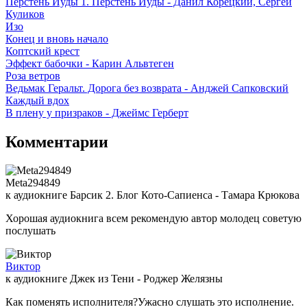
Перстень Иуды 1. Перстень Иуды - Данил Корецкий, Сергей
Куликов
Изо
Конец и вновь начало
Коптский крест
Эффект бабочки - Карин Альвтеген
Роза ветров
Ведьмак Геральт. Дорога без возврата - Анджей Сапковский
Каждый вдох
В плену у призраков - Джеймс Герберт
Комментарии
Meta294849
к аудиокниге Барсик 2. Блог Кото-Сапиенса - Тамара Крюкова
Хорошая аудиокнига всем рекомендую автор молодец советую
послушать
Виктор
к аудиокниге Джек из Тени - Роджер Желязны
Как поменять исполнителя?Ужасно слушать это исполнение.