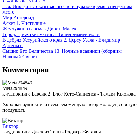
Я – другой. Книга 5
Тая. Иногда ты оказываешься в ненужное время в ненужном
месте
Мир Астероид
Аскет 1. Чистилище
Жемчужина гарема - Дорин Малек
Город, где живёт магия 3. Тайна зимней ночи
В дебрях Уссурийского края 2. Дерсу Узала - Владимир
Арсеньев
Сыщик Его Величества 13. Ночные всадники (сборник) -
Николай Свечин
Комментарии
Meta294849
к аудиокниге Барсик 2. Блог Кото-Сапиенса - Тамара Крюкова
Хорошая аудиокнига всем рекомендую автор молодец советую
послушать
Виктор
к аудиокниге Джек из Тени - Роджер Желязны