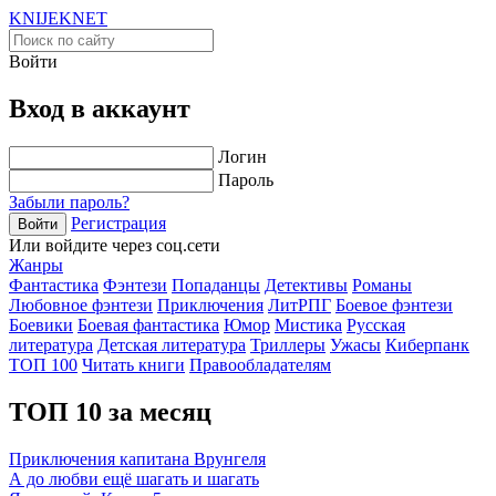
KNIJEK
NET
Войти
Вход в аккаунт
Логин
Пароль
Забыли пароль?
Регистрация
Войти
Или войдите через соц.сети
Жанры
Фантастика
Фэнтези
Попаданцы
Детективы
Романы
Любовное фэнтези
Приключения
ЛитРПГ
Боевое фэнтези
Боевики
Боевая фантастика
Юмор
Мистика
Русская
литература
Детская литература
Триллеры
Ужасы
Киберпанк
ТОП 100
Читать книги
Правообладателям
ТОП 10 за месяц
Приключения капитана Врунгеля
А до любви ещё шагать и шагать