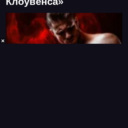
Клоувенса»