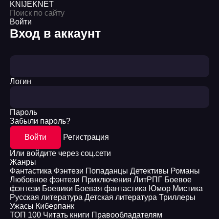
KNIJEK
NET
Войти
Вход в аккаунт
Логин
Пароль
Забыли пароль?
Войти
Регистрация
Или войдите через соц.сети
Жанры
Фантастика
Фэнтези
Попаданцы
Детективы
Романы
Любовное фэнтези
Приключения
ЛитРПГ
Боевое
фэнтези
Боевики
Боевая фантастика
Юмор
Мистика
Русская литература
Детская литература
Триллеры
Ужасы
Киберпанк
ТОП 100
Читать книги
Правообладателям