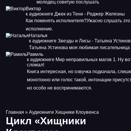
молодец советую послушать
Виктор
к аудиокниге Джек из Тени - Роджер Желязны
Как поменять исполнителя?Ужасно слушать это
исполнение.
Наталья
к аудиокниге Звезды и Лисы - Татьяна Устино
Татьяна Устинова моя любимая писательница
Рамиль
к аудиокниге Мир неправильных магов 1. Ну во
сломал!
Книга интересная, но озвучка подкачала, слиш
монотонно или голос такой, интонации присутс
но особо не воспринимаются.
Главная
» Аудиокниги Хищники Клоувенса
Цикл «Хищники