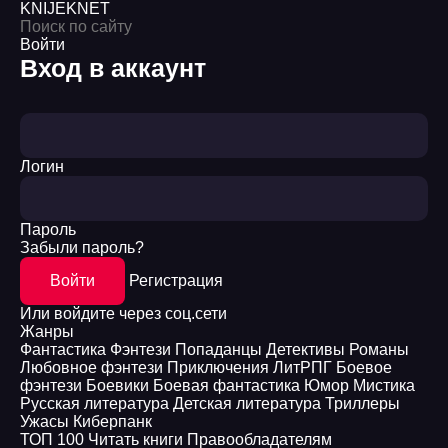
KNIJEK
NET
Войти
Вход в аккаунт
Логин
Пароль
Забыли пароль?
Войти
Регистрация
Или войдите через соц.сети
Жанры
Фантастика
Фэнтези
Попаданцы
Детективы
Романы
Любовное фэнтези
Приключения
ЛитРПГ
Боевое
фэнтези
Боевики
Боевая фантастика
Юмор
Мистика
Русская литература
Детская литература
Триллеры
Ужасы
Киберпанк
ТОП 100
Читать книги
Правообладателям