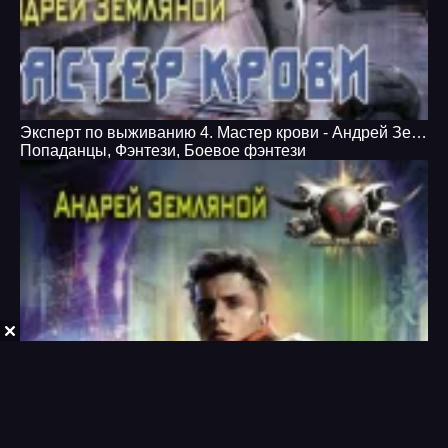
Эксперт по выживанию 4. Мастер крови - Андрей Земляной
Попаданцы
,
Фэнтези
,
Боевое фэнтези