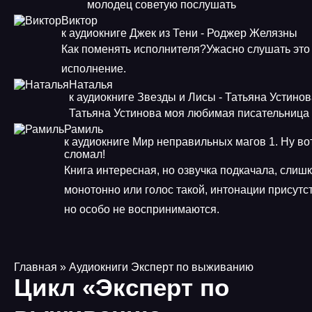
молодец советую послушать
Виктор
к аудиокниге Джек из Тени - Роджер Желязны
Как поменять исполнителя?Ужасно слушать это
исполнение.
Наталья
к аудиокниге Звезды и Лисы - Татьяна Устино
Татьяна Устинова моя любимая писательница
Рамиль
к аудиокниге Мир неправильных магов 1. Ну во
сломал!
Книга интересная, но озвучка подкачала, слиш
монотонно или голос такой, интонации присутс
но особо не воспринимаются.
Главная
» Аудиокниги Эксперт по выживанию
Цикл «Эксперт по