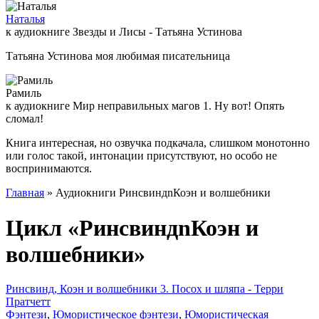
Наталья
к аудиокниге Звезды и Лисы - Татьяна Устинова
Татьяна Устинова моя любимая писательница
Рамиль
к аудиокниге Мир неправильных магов 1. Ну вот! Опять
сломал!
Книга интересная, но озвучка подкачала, слишком монотонно
или голос такой, интонации присутствуют, но особо не
воспринимаются.
Главная
» Аудиокниги РинсвиндnКоэн и волшебники
Цикл «РинсвиндnКоэн и
волшебники»
Ринсвинд, Коэн и волшебники 3. Посох и шляпа - Терри
Пратчетт
Фэнтези
,
Юмористическое фэнтези
,
Юмористическая