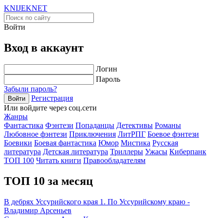
KNIJEK
NET
Войти
Вход в аккаунт
Логин
Пароль
Забыли пароль?
Регистрация
Войти
Или войдите через соц.сети
Жанры
Фантастика
Фэнтези
Попаданцы
Детективы
Романы
Любовное фэнтези
Приключения
ЛитРПГ
Боевое фэнтези
Боевики
Боевая фантастика
Юмор
Мистика
Русская
литература
Детская литература
Триллеры
Ужасы
Киберпанк
ТОП 100
Читать книги
Правообладателям
ТОП 10 за месяц
В дебрях Уссурийского края 1. По Уссурийскому краю -
Владимир Арсеньев