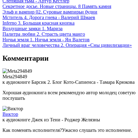
Слепящая тьма - Артур Кестлер
Секретное досье. Новые страницы. 8 Память камня
Эльф и вампир 02. Суровые вампирьи будни
Мститель 4. Дорога гнева - Валерий Шмаев
Inferno 3. Большая красная кнопка
Воздушные замки 1. Мариза
Палитра любви 2. Страсть цвета манго
Ничья земля 1. Ничья земля - Ян Валетов
Личный враг человечества 2. Операция «Сны цивилизации»
Комментарии
Meta294849
к аудиокниге Барсик 2. Блог Кото-Сапиенса - Тамара Крюкова
Хорошая аудиокнига всем рекомендую автор молодец советую
послушать
Виктор
к аудиокниге Джек из Тени - Роджер Желязны
Как поменять исполнителя?Ужасно слушать это исполнение.