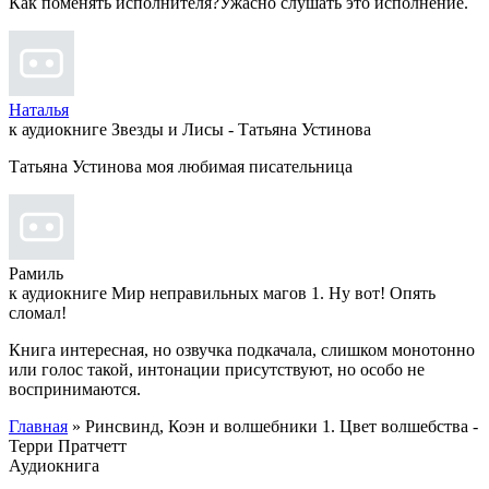
Как поменять исполнителя?Ужасно слушать это исполнение.
Наталья
к аудиокниге Звезды и Лисы - Татьяна Устинова
Татьяна Устинова моя любимая писательница
Рамиль
к аудиокниге Мир неправильных магов 1. Ну вот! Опять
сломал!
Книга интересная, но озвучка подкачала, слишком монотонно
или голос такой, интонации присутствуют, но особо не
воспринимаются.
Главная
» Ринсвинд, Коэн и волшебники 1. Цвет волшебства -
Терри Пратчетт
Аудиокнига