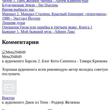
Читер 1. Пять Жизней Читера - Артем Каменистый
Блуждающая Земля - Лю Цысинь
Время выбрало нас
Маршал 2. Маршал Сталина. Красный блицкриг «попаданца»
1986 - Эрсгорд Йеспер
Лишняя душа
Операция Гроза или ошибка в третьем знаке. Книга 1
Бывшие 1. Мой бывший муж - Айрин Лакс
Комментарии
Meta294849
к аудиокниге Барсик 2. Блог Кото-Сапиенса - Тамара Крюкова
Хорошая аудиокнига всем рекомендую автор молодец советую
послушать
Виктор
к аудиокниге Джек из Тени - Роджер Желязны