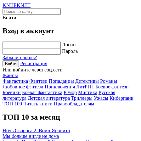
KNIJEK
NET
Войти
Вход в аккаунт
Логин
Пароль
Забыли пароль?
Регистрация
Войти
Или войдите через соц.сети
Жанры
Фантастика
Фэнтези
Попаданцы
Детективы
Романы
Любовное фэнтези
Приключения
ЛитРПГ
Боевое фэнтези
Боевики
Боевая фантастика
Юмор
Мистика
Русская
литература
Детская литература
Триллеры
Ужасы
Киберпанк
ТОП 100
Читать книги
Правообладателям
ТОП 10 за месяц
Ночь Сварога 2. Воин Яровита
Мы больше нигде не дома