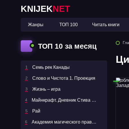
KNIJEK
NET
Жанры
ТОП 100
Читать книги
Гл
ТОП 10 за месяц
Ци
Семь рек Канады
Слово и Чистота 1. Проекция
Жизнь – игра
Майнкрафт. Дневник Стива 1. Дневник Стива, застрявшего в Minecraft - Minecraft Family
Рай
Академия магического права. Брюнетка в осаде