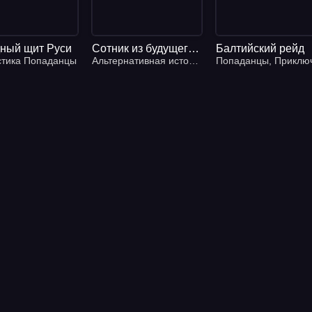
ный щит Руси
Сотник из будущего 1. Начало пути - Андрей Булычев
Балтийский рейд
стика Попаданцы
Альтернативная история
,
Фантастика
Попаданцы
,
,
Историче
Приключени