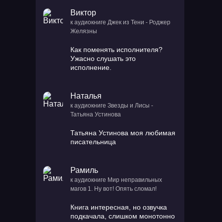
Виктор
к аудиокниге Джек из Тени - Роджер
Желязны
Как поменять исполнителя?
Ужасно слушать это
исполнение.
Наталья
к аудиокниге Звезды и Лисы -
Татьяна Устинова
Татьяна Устинова моя любимая
писательница
Рамиль
к аудиокниге Мир неправильных
магов 1. Ну вот! Опять сломал!
Книга интересная, но озвучка
подкачала, слишком монотонно