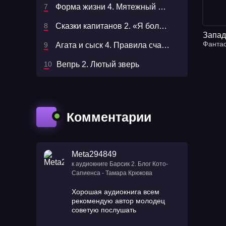
Форма жизни 4. Мятежный Процион - Андрей Ливадный
Сказки капитанов 2. «Я больше не буду» или пистолет капитана Сундуккера - Владислав Крапивин
Запад
Фанта
Агата и сыск 4. Правила счастливой свадьбы - Антон Чиж
Вепрь 2. Лютый зверь
Комментарии
Meta294849
к аудиокниге Барсик 2. Блог Кото-
Сапиенса - Тамара Крюкова
Хорошая аудиокнига всем
рекомендую автор молодец
советую послушать