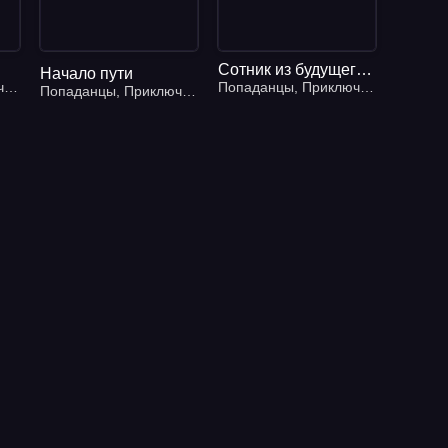
Сотник из будущего 5. Эстляндия
Начало пути
ская фантастика
я
,
Фэнтези
,
Попаданцы
Попаданцы
,
Приключения
,
Фэнтез
Попаданцы
,
Приключения
,
Фэнтези