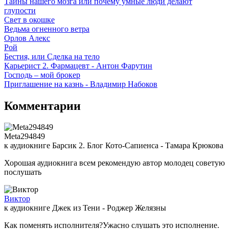
Тайны нашего мозга или почему умные люди делают
глупости
Свет в окошке
Ведьма огненного ветра
Орлов Алекс
Рой
Бестия, или Сделка на тело
Карьерист 2. Фармацевт - Антон Фарутин
Господь – мой брокер
Приглашение на казнь - Владимир Набоков
Комментарии
Meta294849
к аудиокниге Барсик 2. Блог Кото-Сапиенса - Тамара Крюкова
Хорошая аудиокнига всем рекомендую автор молодец советую
послушать
Виктор
к аудиокниге Джек из Тени - Роджер Желязны
Как поменять исполнителя?Ужасно слушать это исполнение.