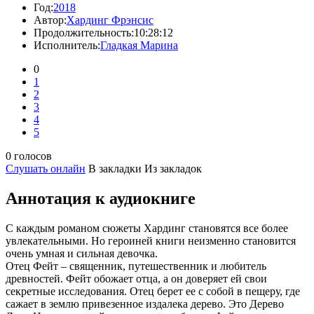
Год:
2018
Автор:
Хардинг Фрэнсис
Продолжительность:
10:28:12
Исполнитель:
Гладкая Марина
0
1
2
3
4
5
0 голосов
Слушать онлайн
В закладки
Из закладок
Аннотация к аудиокниге
С каждым романом сюжеты Хардинг становятся все более
увлекательными. Но героиней книги неизменно становится
очень умная и сильная девочка.
Отец Фейт – священник, путешественник и любитель
древностей. Фейт обожает отца, а он доверяет ей свои
секретные исследования. Отец берет ее с собой в пещеру, где
сажает в землю привезенное издалека дерево. Это Дерево