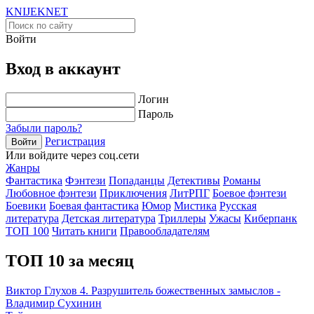
KNIJEK
NET
Войти
Вход в аккаунт
Логин
Пароль
Забыли пароль?
Регистрация
Войти
Или войдите через соц.сети
Жанры
Фантастика
Фэнтези
Попаданцы
Детективы
Романы
Любовное фэнтези
Приключения
ЛитРПГ
Боевое фэнтези
Боевики
Боевая фантастика
Юмор
Мистика
Русская
литература
Детская литература
Триллеры
Ужасы
Киберпанк
ТОП 100
Читать книги
Правообладателям
ТОП 10 за месяц
Виктор Глухов 4. Разрушитель божественных замыслов -
Владимир Сухинин