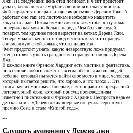
Лжи. На следующий день отец погибает, и Фейт предстоит
узнать, было ли это самоубийство или все-таки убийство.
Фейт придется поиграть и «договориться» с Деревом Лжи. А
работает оно так: его листочкам необходимо нашептать
какую-то ложь. Потом нужно сделать так, чтобы в эту ложь
поверило как можно больше народа. Чем больше людей
поверит, тем крупнее плод вырастет на ветках Дерева Лжи.
Теперь можно съесть этот плод и узнать какую-то правду,
соизмеримую с той ложью, что ты нашептал.
Фейт предстоит узнать, какую невероятную ложь придумал
отец, готовясь узнать грандиозную правду от плодов Дерева
Лжи.
В каждой книге Фрэнсис Хардинг есть мистика и фантастика,
но в основе любого сюжета – всегда обычная жизнь людей –
ребенка, который пытается найти свое место в мире, человека,
который пытается решить, что хорошо, а что плохо… Эта
книга научит многому. Поверьте, вам понравится прекрасный
литературный язык, который присущ произведениям
известной писательницы Фрэнсис Хардинг. Неспроста ведь ее
детская книга «Дерево лжи» впервые получила серьезную
премию Costa и стала «Книгой года».
---
Слушать аудиокнигу Дерево лжи