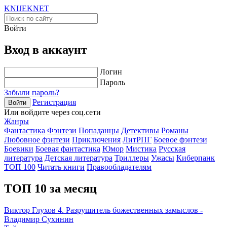
KNIJEK
NET
Войти
Вход в аккаунт
Логин
Пароль
Забыли пароль?
Регистрация
Войти
Или войдите через соц.сети
Жанры
Фантастика
Фэнтези
Попаданцы
Детективы
Романы
Любовное фэнтези
Приключения
ЛитРПГ
Боевое фэнтези
Боевики
Боевая фантастика
Юмор
Мистика
Русская
литература
Детская литература
Триллеры
Ужасы
Киберпанк
ТОП 100
Читать книги
Правообладателям
ТОП 10 за месяц
Виктор Глухов 4. Разрушитель божественных замыслов -
Владимир Сухинин