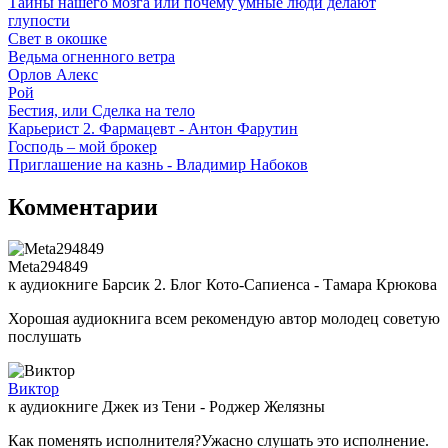
Тайны нашего мозга или почему умные люди делают
глупости
Свет в окошке
Ведьма огненного ветра
Орлов Алекс
Рой
Бестия, или Сделка на тело
Карьерист 2. Фармацевт - Антон Фарутин
Господь – мой брокер
Приглашение на казнь - Владимир Набоков
Комментарии
Meta294849
к аудиокниге Барсик 2. Блог Кото-Сапиенса - Тамара Крюкова
Хорошая аудиокнига всем рекомендую автор молодец советую
послушать
Виктор
к аудиокниге Джек из Тени - Роджер Желязны
Как поменять исполнителя?Ужасно слушать это исполнение.