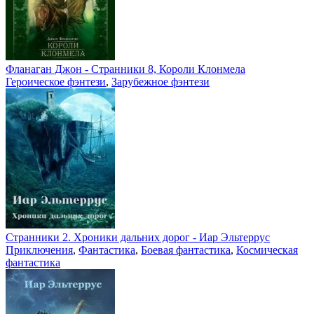
Фланаган Джон - Странники 8, Короли Клонмела
Героическое фэнтези
,
Зарубежное фэнтези
Странники 2. Хроники дальних дорог - Иар Эльтеррус
Приключения
,
Фантастика
,
Боевая фантастика
,
Космическая
фантастика