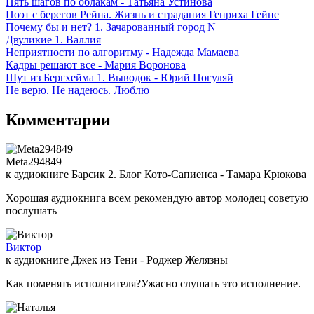
Пять шагов по облакам - Татьяна Устинова
Поэт с берегов Рейна. Жизнь и страдания Генриха Гейне
Почему бы и нет? 1. Зачарованный город N
Двуликие 1. Валлия
Неприятности по алгоритму - Надежда Мамаева
Кадры решают все - Мария Воронова
Шут из Бергхейма 1. Выводок - Юрий Погуляй
Не верю. Не надеюсь. Люблю
Комментарии
Meta294849
к аудиокниге Барсик 2. Блог Кото-Сапиенса - Тамара Крюкова
Хорошая аудиокнига всем рекомендую автор молодец советую
послушать
Виктор
к аудиокниге Джек из Тени - Роджер Желязны
Как поменять исполнителя?Ужасно слушать это исполнение.