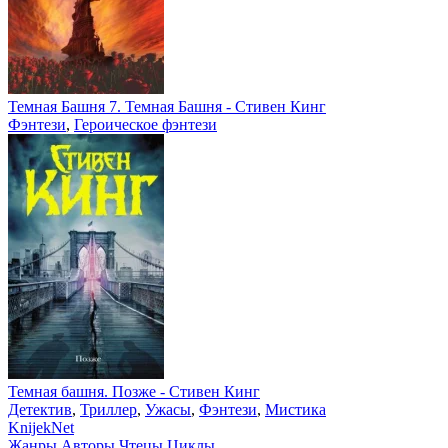
Темная Башня 7. Темная Башня - Стивен Кинг
Фэнтези
,
Героическое фэнтези
Темная башня. Позже - Стивен Кинг
Детектив
,
Триллер
,
Ужасы
,
Фэнтези
,
Мистика
Knijek
Net
Жанры
Авторы
Чтецы
Циклы