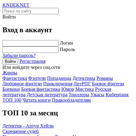
KNIJEK
NET
Войти
Вход в аккаунт
Логин
Пароль
Забыли пароль?
Регистрация
Войти
Или войдите через соц.сети
Жанры
Фантастика
Фэнтези
Попаданцы
Детективы
Романы
Любовное фэнтези
Приключения
ЛитРПГ
Боевое фэнтези
Боевики
Боевая фантастика
Юмор
Мистика
Русская
литература
Детская литература
Триллеры
Ужасы
Киберпанк
ТОП 100
Читать книги
Правообладателям
ТОП 10 за месяц
Детектив - Артур Хейли
Скрещение судеб