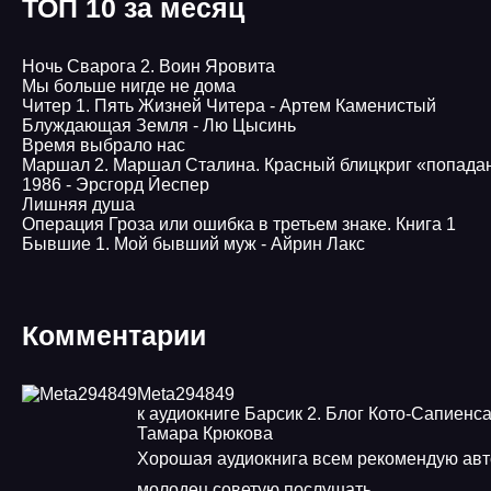
ТОП 10 за месяц
Ночь Сварога 2. Воин Яровита
Мы больше нигде не дома
Читер 1. Пять Жизней Читера - Артем Каменистый
Блуждающая Земля - Лю Цысинь
Время выбрало нас
Маршал 2. Маршал Сталина. Красный блицкриг «попада
1986 - Эрсгорд Йеспер
Лишняя душа
Операция Гроза или ошибка в третьем знаке. Книга 1
Бывшие 1. Мой бывший муж - Айрин Лакс
Комментарии
Meta294849
к аудиокниге Барсик 2. Блог Кото-Сапиенса
Тамара Крюкова
Хорошая аудиокнига всем рекомендую авт
молодец советую послушать