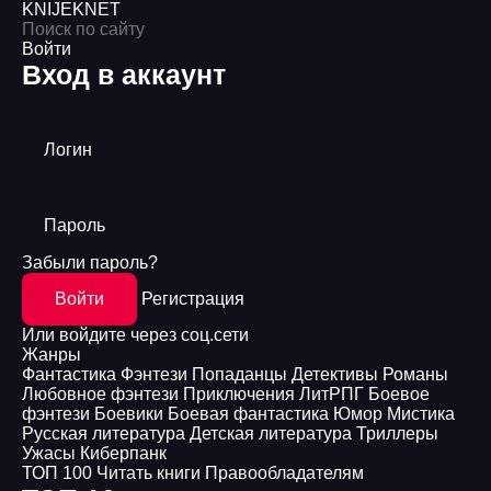
KNIJEK
NET
Войти
Вход в аккаунт
Логин
Пароль
Забыли пароль?
Войти
Регистрация
Или войдите через соц.сети
Жанры
Фантастика
Фэнтези
Попаданцы
Детективы
Романы
Любовное фэнтези
Приключения
ЛитРПГ
Боевое
фэнтези
Боевики
Боевая фантастика
Юмор
Мистика
Русская литература
Детская литература
Триллеры
Ужасы
Киберпанк
ТОП 100
Читать книги
Правообладателям