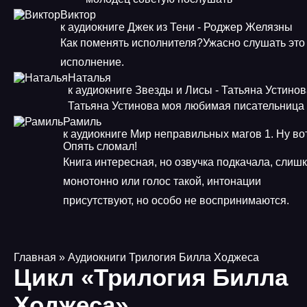
Виктор
к аудиокниге Джек из Тени - Роджер Желязны
Как поменять исполнителя?Ужасно слушать это
исполнение.
Наталья
к аудиокниге Звезды и Лисы - Татьяна Устино
Татьяна Устинова моя любимая писательница
Рамиль
к аудиокниге Мир неправильных магов 1. Ну во
Опять сломал!
Книга интересная, но озвучка подкачала, слиш
монотонно или голос такой, интонации
присутствуют, но особо не воспринимаются.
Главная
» Аудиокниги Трилогия Билла Ходжеса
Цикл «Трилогия Билла
Ходжеса»