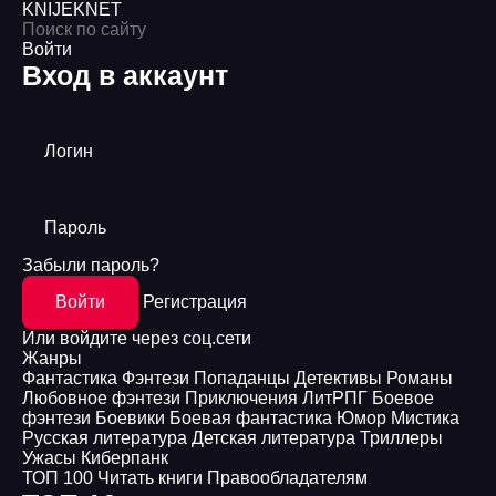
KNIJEK
NET
Войти
Вход в аккаунт
Логин
Пароль
Забыли пароль?
Войти
Регистрация
Или войдите через соц.сети
Жанры
Фантастика
Фэнтези
Попаданцы
Детективы
Романы
Любовное фэнтези
Приключения
ЛитРПГ
Боевое
фэнтези
Боевики
Боевая фантастика
Юмор
Мистика
Русская литература
Детская литература
Триллеры
Ужасы
Киберпанк
ТОП 100
Читать книги
Правообладателям