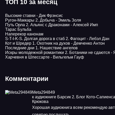
ТОП 10 за месяц
Высокие ставки - Дик Фрэнсис
Ругон-Маккары 2. Добыча - Эмиль Золя
Путь Орла 2. Альянс с Драконами - Алексей Имп
Тарас Бульба
Наперекор канонам
S-T-I-K-S. Долгая дорога в стаб 2. Фагоцит - Лебэл Дан
Кот и Шредер 1. Охотник на духов - Демченко Антон
Последние дни 1. Нашествие ангелов
Искры молодежной романтики 2. Ботаники не сдаются - 
Харчевня в Шпессарте - Вильгельм Гауф
Комментарии
Meta294849
к аудиокниге Барсик 2. Блог Кото-Сапиенса
Крюкова
Хорошая аудиокнига всем рекомендую ав
советую послушать