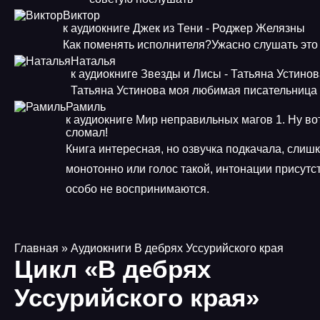
Виктор
к аудиокниге Джек из Тени - Роджер Желязны
Как поменять исполнителя?Ужасно слушать это
Наталья
к аудиокниге Звезды и Лисы - Татьяна Устино
Татьяна Устинова моя любимая писательница
Рамиль
к аудиокниге Мир неправильных магов 1. Ну во
сломал!
Книга интересная, но озвучка подкачала, слиш
монотонно или голос такой, интонации присутст
особо не воспринимаются.
Главная
» Аудиокниги В дебрях Уссурийского края
Цикл «В дебрях
Уссурийского края»