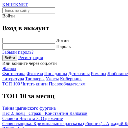
KNIJEK
NET
Войти
Вход в аккаунт
Логин
Пароль
Забыли пароль?
Регистрация
Войти
Или войдите через соц.сети
Жанры
Фантастика
Фэнтези
Попаданцы
Детективы
Романы
Любовное
литература
Триллеры
Ужасы
Киберпанк
ТОП 100
Читать книги
Правообладателям
ТОП 10 за месяц
Тайна цыганского фургона
Пёс 2. Боец - Страж - Константин Калбазов
Слово и Чистота 3. Отражение
Слово сыщика. Криминальные рассказы (сборник) - Аркадий 