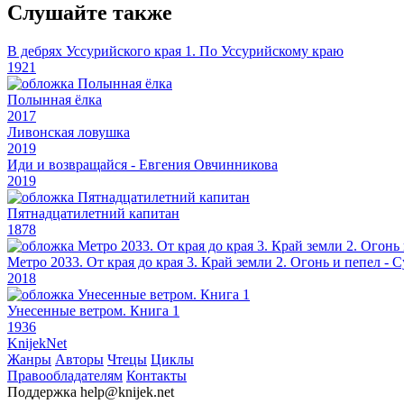
Слушайте также
В дебрях Уссурийского края 1. По Уссурийскому краю
1921
Полынная ёлка
2017
Ливонская ловушка
2019
Иди и возвращайся - Евгения Овчинникова
2019
Пятнадцатилетний капитан
1878
Метро 2033. От края до края 3. Край земли 2. Огонь и пепел -
2018
Унесенные ветром. Книга 1
1936
Knijek
Net
Жанры
Авторы
Чтецы
Циклы
Правообладателям
Контакты
Поддержка
help@knijek.net