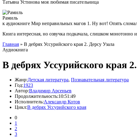
Татьяна Устинова моя любимая писательница
Рамиль
к аудиокниге Мир неправильных магов 1. Ну вот! Опять слома
Книга интересная, но озвучка подкачала, слишком монотонно 
Главная
» В дебрях Уссурийского края 2. Дерсу Узала
Аудиокнига
В дебрях Уссурийского края 2.
Жанр:
Детская литература
,
Познавательная литература
Год:
1923
Автор:
Владимир Арсеньев
Продолжительность:
10:51:49
Исполнитель:
Александр Котов
Цикл:
В дебрях Уссурийского края
0
1
2
3