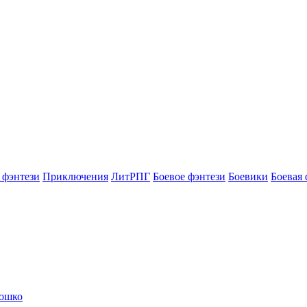
 фэнтези
Приключения
ЛитРПГ
Боевое фэнтези
Боевики
Боевая 
Кошко