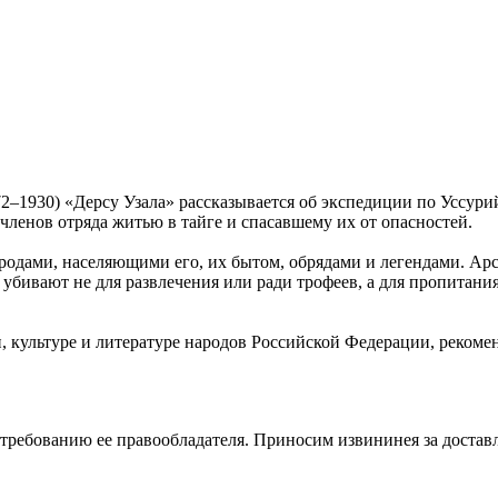
72–1930) «Дерсу Узала» рассказывается об экспедиции по Уссур
членов отряда житью в тайге и спасавшему их от опасностей.
родами, населяющими его, их бытом, обрядами и легендами. Арсе
бивают не для развлечения или ради трофеев, а для пропитания
и, культуре и литературе народов Российской Федерации, реко
 требованию ее правообладателя. Приносим извининея за достав