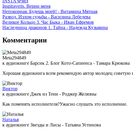
INSTA Фэйл
Inspiraveris. Верни меня
Непокорная. Будешь моей! - Витамина Мятная
Развод. Излом судьбы - Василина Лебедева
Великое Кольцо 3. Час Быка - Иван Ефремов
Наследница драконов 1. Тайна - Надежда Кузьмина
Комментарии
Meta294849
к аудиокниге Барсик 2. Блог Кото-Сапиенса - Тамара Крюкова
Хорошая аудиокнига всем рекомендую автор молодец советую 
Виктор
к аудиокниге Джек из Тени - Роджер Желязны
Как поменять исполнителя?Ужасно слушать это исполнение.
Наталья
к аудиокниге Звезды и Лисы - Татьяна Устинова