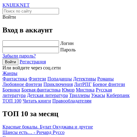
KNIJEK
NET
Войти
Вход в аккаунт
Логин
Пароль
Забыли пароль?
Регистрация
Войти
Или войдите через соц.сети
Жанры
Фантастика
Фэнтези
Попаданцы
Детективы
Романы
Любовное фэнтези
Приключения
ЛитРПГ
Боевое фэнтези
Боевики
Боевая фантастика
Юмор
Мистика
Русская
литература
Детская литература
Триллеры
Ужасы
Киберпанк
ТОП 100
Читать книги
Правообладателям
ТОП 10 за месяц
Красные бокалы. Булат Окуджава и другие
Шансы есть… - Ричард Руссо