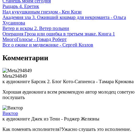
Станешь моим сегодня
Рыцарь 4. Еретик
Над кукушкиным гнездом - Кен Кизи
Академия зла 3. Оживший кошмар для некроманта - Ольга
Хусаинова
Ветер и искры 2. Ветер полыни
Операция Гроза или ошибка в третьем знаке. Книга 1
МногоГолосье - Говард Роберт
Все о ежике и медвежонке - Сергей Козлов
Комментарии
Meta294849
к аудиокниге Барсик 2. Блог Кото-Сапиенса - Тамара Крюкова
Хорошая аудиокнига всем рекомендую автор молодец советую
послушать
Виктор
к аудиокниге Джек из Тени - Роджер Желязны
Как поменять исполнителя?Ужасно слушать это исполнение.