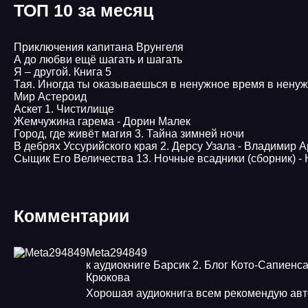
ТОП 10 за месяц
Приключения капитана Врунгеля
А до любви ещё шагать и шагать
Я – другой. Книга 5
Тая. Иногда ты оказываешься в ненужное время в нену
Мир Астероид
Аскет 1. Чистилище
Жемчужина гарема - Дорин Малек
Город, где живёт магия 3. Тайна зимней ночи
В дебрях Уссурийского края 2. Дерсу Узала - Владимир 
Сыщик Его Величества 13. Ночные всадники (сборник) -
Комментарии
Meta294849
к аудиокниге Барсик 2. Блог Кото-Сапиенса
Крюкова
Хорошая аудиокнига всем рекомендую ав