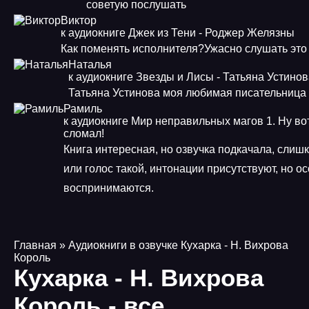
советую послушать
Виктор
к аудиокниге Джек из Тени - Роджер Желязны
Как поменять исполнителя?Ужасно слушать это
Наталья
к аудиокниге Звезды и Лисы - Татьяна Устино
Татьяна Устинова моя любимая писательница
Рамиль
к аудиокниге Мир неправильных магов 1. Ну во
сломал!
Книга интересная, но озвучка подкачала, слиш
или голос такой, интонации присутствуют, но о
воспринимаются.
Главная
» Аудиокниги в озвучке Кухарка - Н. Вихрова
Король
Кухарка - Н. Вихрова
Король - все