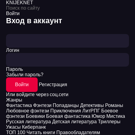
KNIJEK
NET
Войти
Вход в аккаунт
Логин
Пароль
Забыли пароль?
Войти
Регистрация
Или войдите через соц.сети
Жанры
Фантастика
Фэнтези
Попаданцы
Детективы
Романы
Любовное фэнтези
Приключения
ЛитРПГ
Боевое
фэнтези
Боевики
Боевая фантастика
Юмор
Мистика
Русская литература
Детская литература
Триллеры
Ужасы
Киберпанк
ТОП 100
Читать книги
Правообладателям