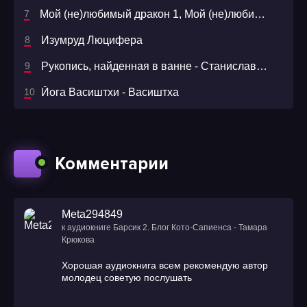
Мой (не)любимый дракон 1, Мой (не)любимый дракон
Изумруд Люцифера
Рукопись, найденная в ванне - Станислав Лем
Йога Васиштхи - Васиштха
Комментарии
Meta294849
к аудиокниге Барсик 2. Блог Кото-Сапиенса - Тамара
Крюкова
Хорошая аудиокнига всем рекомендую автор
молодец советую послушать