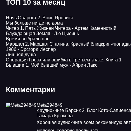
ТОП 10 за месяц
Ночь Сварога 2. Воин Яровита
Мы больше нигде не дома
Читер 1. Пять Жизней Читера - Артем Каменистый
Блуждающая Земля - Лю Цысинь
Время выбрало нас
Маршал 2. Маршал Сталина. Красный блицкриг «попада
1986 - Эрсгорд Йеспер
Лишняя душа
Операция Гроза или ошибка в третьем знаке. Книга 1
Бывшие 1. Мой бывший муж - Айрин Лакс
Комментарии
Meta294849
к аудиокниге Барсик 2. Блог Кото-Сапиенса
Тамара Крюкова
Хорошая аудиокнига всем рекомендую авт
молодец советую послушать