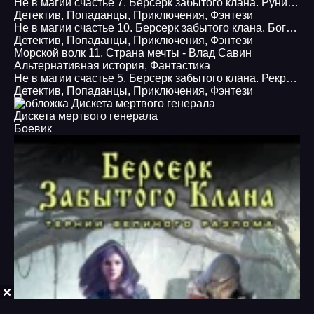
Не в магии счастье 7. Берсерк забытого клана. Рунические войны Захребетья
Детектив
,
Попаданцы
,
Приключения
,
Фэнтези
Не в магии счастье 10. Берсерк забытого клана. Боги и Демоны Захребетья
Детектив
,
Попаданцы
,
Приключения
,
Фэнтези
Морской волк 11. Страна мечты - Влад Савин
Альтернативная история
,
Фантастика
Не в магии счастье 5. Берсерк забытого клана. Рекруты Магов Руссии
Детектив
,
Попаданцы
,
Приключения
,
Фэнтези
Дискета мертвого генерала
Боевик