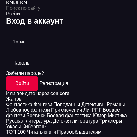
KNIJEK
NET
Войти
Вход в аккаунт
Логин
Пароль
Забыли пароль?
Войти
Регистрация
Или войдите через соц.сети
Жанры
Фантастика
Фэнтези
Попаданцы
Детективы
Романы
Любовное фэнтези
Приключения
ЛитРПГ
Боевое
фэнтези
Боевики
Боевая фантастика
Юмор
Мистика
Русская литература
Детская литература
Триллеры
Ужасы
Киберпанк
ТОП 100
Читать книги
Правообладателям