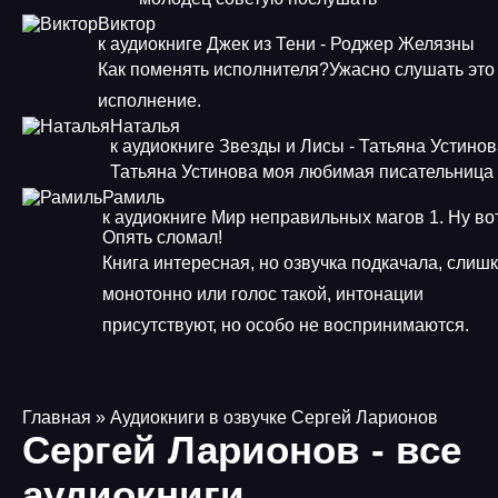
Виктор
к аудиокниге Джек из Тени - Роджер Желязны
Как поменять исполнителя?Ужасно слушать это
исполнение.
Наталья
к аудиокниге Звезды и Лисы - Татьяна Устино
Татьяна Устинова моя любимая писательница
Рамиль
к аудиокниге Мир неправильных магов 1. Ну во
Опять сломал!
Книга интересная, но озвучка подкачала, слиш
монотонно или голос такой, интонации
присутствуют, но особо не воспринимаются.
Главная
» Аудиокниги в озвучке Сергей Ларионов
Сергей Ларионов - все
аудиокниги