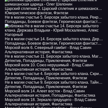
Царский сплетник 2. Царский сплетник и шемаханская царица - Олег Шелонин
Юмористическое фэнтези
,
Фэнтези
Не в магии счастье 5. Берсерк забытого клана. Рекруты Магов Руссии - Фракталы потерянных душ - Юрий Москаленко, Алекс Нагорный
Попаданцы
,
Боевое фэнтези
,
Героическая фантастика
,
Г
Не в магии счастье 14. Берсерк забытого клана. Держава Владыки - Юрий Москаленко, Алекс Нагорный
Попаданцы
,
Боевое фэнтези
,
Героическая фантастика
,
Г
Морской волк 6. Северный гамбит - Влад Савин
Альтернативная история
,
Фантастика
Не в магии счастье 11. Берсерк забытого клана. Маги Аномалии Разлома
Детектив
,
Попаданцы
,
Приключения
,
Фэнтези
Морской волк 10. Союз нерушимый - Влад Савин
Альтернативная история
,
Фантастика
Не в магии счастье 4. Берсерк забытого клана. Скрижаль
Детектив
,
Попаданцы
,
Приключения
,
Фэнтези
Не в магии счастье 9. Берсерк забытого клана. Тайна Одинокого Бастиона
Детектив
,
Попаданцы
,
Приключения
,
Фэнтези
Морской волк 14. Алеет восток - Влад Савин
Альтернативная история
,
Попаданцы
,
Фантастика
Морской волк 18. Зеркало грядущего - Влад Савин
Альтернативная история
,
Фантастика