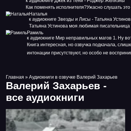
к аудиокниге Джек из Тени - Роджер Желязны
Как поменять исполнителя?Ужасно слушать это
Наталья
к аудиокниге Звезды и Лисы - Татьяна Устино
Татьяна Устинова моя любимая писательница
Рамиль
к аудиокниге Мир неправильных магов 1. Ну во
Книга интересная, но озвучка подкачала, слиш
интонации присутствуют, но особо не восприн
Главная
» Аудиокниги в озвучке Валерий Захарьев
Валерий Захарьев -
все аудиокниги