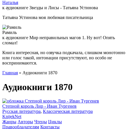
Наталья
к аудиокниге Звезды и Лисы - Татьяна Устинова
Татьяна Устинова моя любимая писательница
Рамиль
к аудиокниге Мир неправильных магов 1. Ну вот! Опять
сломал!
Книга интересная, но озвучка подкачала, слишком монотонно
или голос такой, интонации присутствуют, но особо не
воспринимаются.
Главная
» Аудиокниги 1870
Аудиокниги 1870
Степной король Лир - Иван Тургенев
Русская литература
,
Классическая литература
Knijek
Net
Жанры
Авторы
Чтецы
Циклы
Правообладателям
Контакты