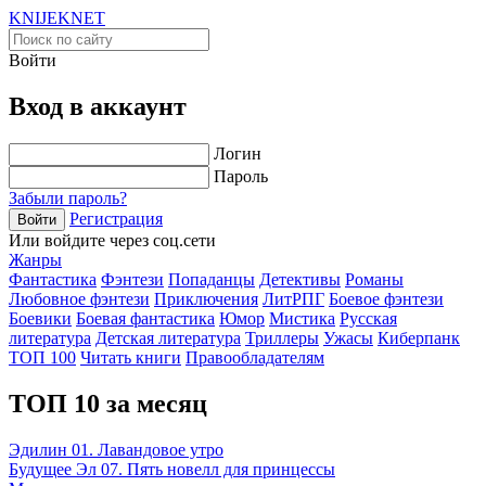
KNIJEK
NET
Войти
Вход в аккаунт
Логин
Пароль
Забыли пароль?
Регистрация
Войти
Или войдите через соц.сети
Жанры
Фантастика
Фэнтези
Попаданцы
Детективы
Романы
Любовное фэнтези
Приключения
ЛитРПГ
Боевое фэнтези
Боевики
Боевая фантастика
Юмор
Мистика
Русская
литература
Детская литература
Триллеры
Ужасы
Киберпанк
ТОП 100
Читать книги
Правообладателям
ТОП 10 за месяц
Эдилин 01. Лавандовое утро
Будущее Эл 07. Пять новелл для принцессы