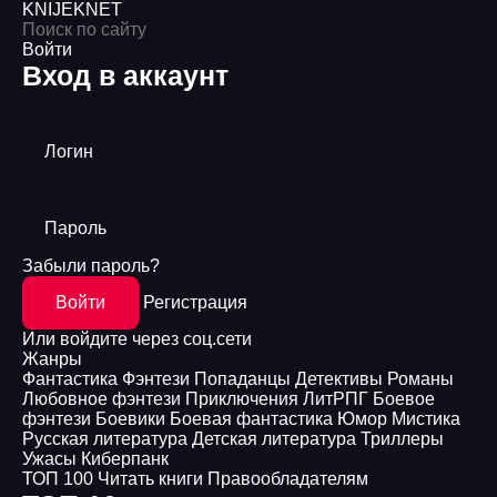
KNIJEK
NET
Войти
Вход в аккаунт
Логин
Пароль
Забыли пароль?
Войти
Регистрация
Или войдите через соц.сети
Жанры
Фантастика
Фэнтези
Попаданцы
Детективы
Романы
Любовное фэнтези
Приключения
ЛитРПГ
Боевое
фэнтези
Боевики
Боевая фантастика
Юмор
Мистика
Русская литература
Детская литература
Триллеры
Ужасы
Киберпанк
ТОП 100
Читать книги
Правообладателям