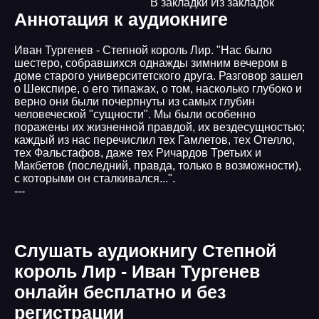
В закладки
Из закладок
Аннотация к аудиокниге
Иван Тургенев - Степной король Лир. "Нас было
шестеро, собравшихся однажды зимним вечером в
доме старого университетского друга. Разговор зашел
о Шекспире, о его типажах, о том, насколько глубоко и
верно они были почерпнуты из самых глубин
человеческой "сущности". Мы были особенно
поражены их жизненной правдой, их вездесущностью;
каждый из нас перечислил тех Гамлетов, тех Отелло,
тех Фальстафов, даже тех Ричардов Третьих и
Макбетов (последний, правда, только в возможности),
с которыми он сталкивался...".
---
Слушать аудиокнигу Степной
король Лир - Иван Тургенев
онлайн бесплатно и без
регистрации