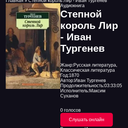
Главная
» Степной король Лир - Иван Тургенев
Аудиокнига
Степной
король Лир
- Иван
Тургенев
Жанр:
Русская литература
,
Классическая литература
Год:
1870
Автор:
Иван Тургенев
Продолжительность:
03:33:05
Исполнитель:
Максим
Суханов
0 голосов
Слушать онлайн