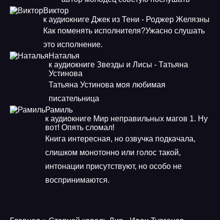
Виктор
к аудиокниге Джек из Тени - Роджер Желязны
Как поменять исполнителя?Ужасно слушать
это исполнение.
Наталья
к аудиокниге Звезды и Лисы - Татьяна
Устинова
Татьяна Устинова моя любимая
писательница
Рамиль
к аудиокниге Мир неправильных магов 1. Ну
вот! Опять сломал!
Книга интересная, но озвучка подкачала,
слишком монотонно или голос такой,
интонации присутствуют, но особо не
воспринимаются.