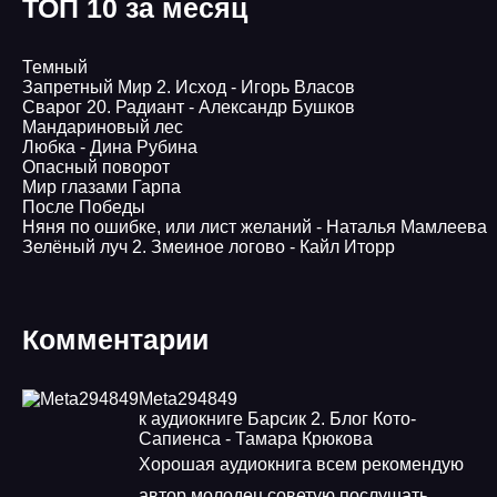
ТОП 10 за месяц
Темный
Запретный Мир 2. Исход - Игорь Власов
Сварог 20. Радиант - Александр Бушков
Мандариновый лес
Любка - Дина Рубина
Опасный поворот
Мир глазами Гарпа
После Победы
Няня по ошибке, или лист желаний - Наталья Мамлеева
Зелёный луч 2. Змеиное логово - Кайл Иторр
Комментарии
Meta294849
к аудиокниге Барсик 2. Блог Кото-
Сапиенса - Тамара Крюкова
Хорошая аудиокнига всем рекомендую
автор молодец советую послушать