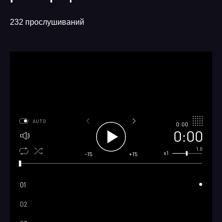
232 прослушиваний
AUTO
0:00
0:00
1.0
x1
-15
+15
01
02