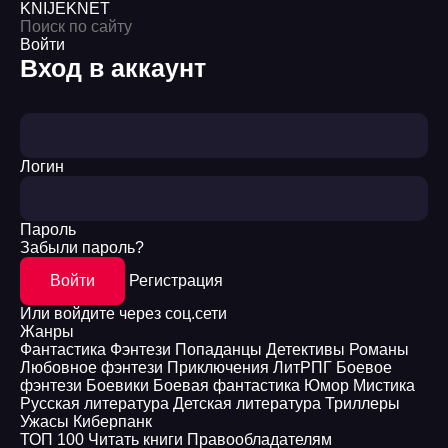
KNIJEK
NET
Войти
Вход в аккаунт
Логин
Пароль
Забыли пароль?
Войти
Регистрация
Или войдите через соц.сети
Жанры
Фантастика
Фэнтези
Попаданцы
Детективы
Романы
Любовное фэнтези
Приключения
ЛитРПГ
Боевое
фэнтези
Боевики
Боевая фантастика
Юмор
Мистика
Русская литература
Детская литература
Триллеры
Ужасы
Киберпанк
ТОП 100
Читать книги
Правообладателям