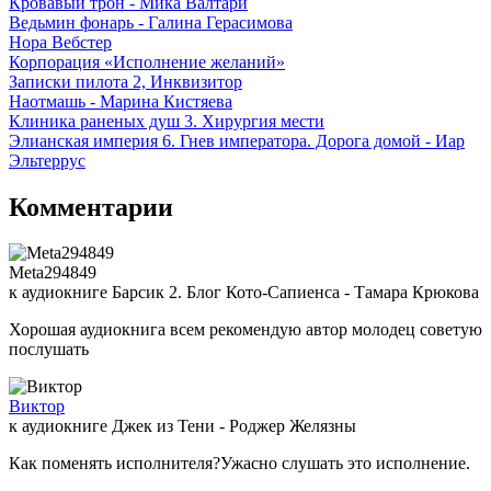
Кровавый трон - Мика Валтари
Ведьмин фонарь - Галина Герасимова
Нора Вебстер
Корпорация «Исполнение желаний»
Записки пилота 2, Инквизитор
Наотмашь - Марина Кистяева
Клиника раненых душ 3. Хирургия мести
Элианская империя 6. Гнев императора. Дорога домой - Иар
Эльтеррус
Комментарии
Meta294849
к аудиокниге Барсик 2. Блог Кото-Сапиенса - Тамара Крюкова
Хорошая аудиокнига всем рекомендую автор молодец советую
послушать
Виктор
к аудиокниге Джек из Тени - Роджер Желязны
Как поменять исполнителя?Ужасно слушать это исполнение.