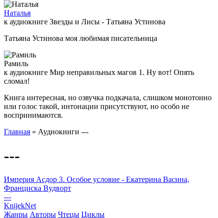
Наталья
к аудиокниге Звезды и Лисы - Татьяна Устинова
Татьяна Устинова моя любимая писательница
Рамиль
к аудиокниге Мир неправильных магов 1. Ну вот! Опять
сломал!
Книга интересная, но озвучка подкачала, слишком монотонно
или голос такой, интонации присутствуют, но особо не
воспринимаются.
Главная
» Аудиокниги ---
---
Империя Асдор 3. Особое условие - Екатерина Васина,
Франциска Вудворт
---
Knijek
Net
Жанры
Авторы
Чтецы
Циклы