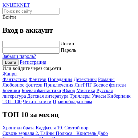
KNIJEK
NET
Войти
Вход в аккаунт
Логин
Пароль
Забыли пароль?
Регистрация
Войти
Или войдите через соц.сети
Жанры
Фантастика
Фэнтези
Попаданцы
Детективы
Романы
Любовное фэнтези
Приключения
ЛитРПГ
Боевое фэнтези
Боевики
Боевая фантастика
Юмор
Мистика
Русская
литература
Детская литература
Триллеры
Ужасы
Киберпанк
ТОП 100
Читать книги
Правообладателям
ТОП 10 за месяц
Хроники брата Кадфаэля 19. Святой вор
Сквозь зеркала 2. Тайны Полюса - Кристель Дабо