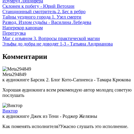
Изумруд Люцифера
Склонен к побегу - Юрий Ветохин
Станционный смотритель 2. Бес в ребро
Тайны уездного города 1. Узел смерти
Развод. Излом судьбы - Василина Лебедева
Наперекор канонам
Перегрузка
Маг с изъяном 3. Вопросы практической магии
Эльфы до добра не доводят 1-3 - Татьяна Андрианова
Комментарии
Meta294849
к аудиокниге Барсик 2. Блог Кото-Сапиенса - Тамара Крюкова
Хорошая аудиокнига всем рекомендую автор молодец советую
послушать
Виктор
к аудиокниге Джек из Тени - Роджер Желязны
Как поменять исполнителя?Ужасно слушать это исполнение.