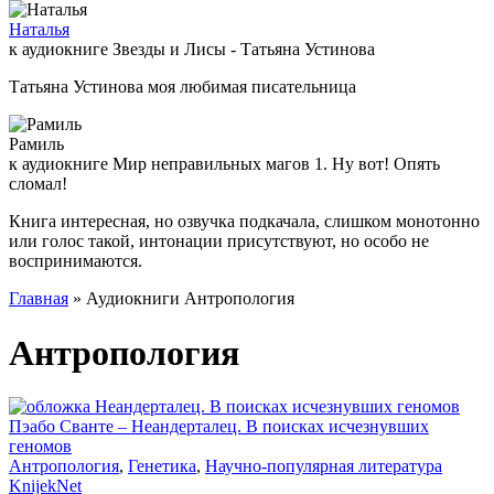
Наталья
к аудиокниге Звезды и Лисы - Татьяна Устинова
Татьяна Устинова моя любимая писательница
Рамиль
к аудиокниге Мир неправильных магов 1. Ну вот! Опять
сломал!
Книга интересная, но озвучка подкачала, слишком монотонно
или голос такой, интонации присутствуют, но особо не
воспринимаются.
Главная
» Аудиокниги Антропология
Антропология
Пэабо Сванте – Неандерталец. В поисках исчезнувших
геномов
Антропология
,
Генетика
,
Научно-популярная литература
Knijek
Net