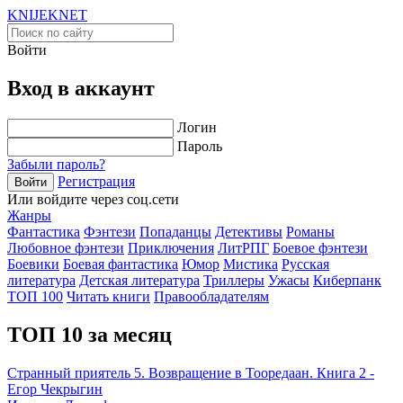
KNIJEK
NET
Войти
Вход в аккаунт
Логин
Пароль
Забыли пароль?
Регистрация
Войти
Или войдите через соц.сети
Жанры
Фантастика
Фэнтези
Попаданцы
Детективы
Романы
Любовное фэнтези
Приключения
ЛитРПГ
Боевое фэнтези
Боевики
Боевая фантастика
Юмор
Мистика
Русская
литература
Детская литература
Триллеры
Ужасы
Киберпанк
ТОП 100
Читать книги
Правообладателям
ТОП 10 за месяц
Странный приятель 5. Возвращение в Тооредаан. Книга 2 -
Егор Чекрыгин