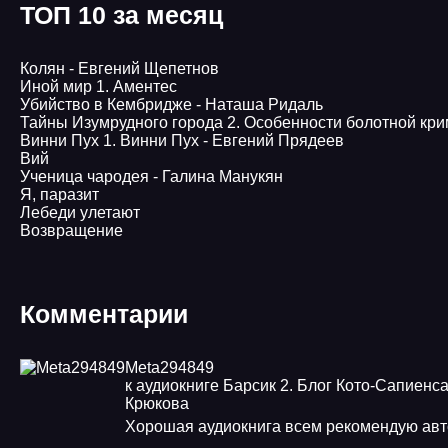
ТОП 10 за месяц
Колян - Евгений Щепетнов
Иной мир 1. Аментес
Убийство в Кембридже - Наташа Ридаль
Тайны Изумрудного города 2. Особенности болотной кр
Винни Пух 1. Винни Пух - Евгений Прядеев
Вий
Ученица чародея - Галина Манукян
Я, паразит
Лебеди улетают
Возвращение
Комментарии
Meta294849
к аудиокниге Барсик 2. Блог Кото-Сапиенса
Крюкова
Хорошая аудиокнига всем рекомендую ав