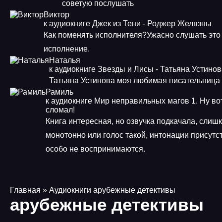
советую послушать
Виктор
к аудиокниге Джек из Тени - Роджер Желязны
Как поменять исполнителя?Ужасно слушать это
исполнение.
Наталья
к аудиокниге Звезды и Лисы - Татьяна Устино
Татьяна Устинова моя любимая писательница
Рамиль
к аудиокниге Мир неправильных магов 1. Ну во
сломал!
Книга интересная, но озвучка подкачала, слиш
монотонно или голос такой, интонации присутст
особо не воспринимаются.
Главная
» Аудиокниги арубежные детективы
арубежные детективы