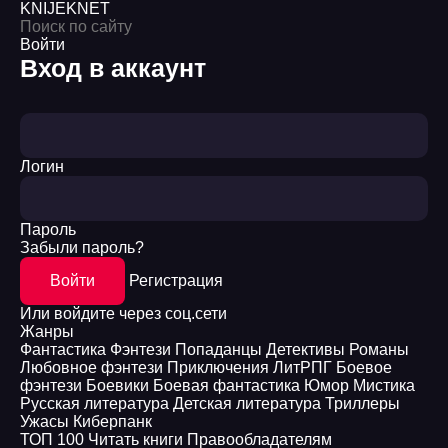
KNIJEK
NET
Войти
Вход в аккаунт
Логин
Пароль
Забыли пароль?
Войти
Регистрация
Или войдите через соц.сети
Жанры
Фантастика
Фэнтези
Попаданцы
Детективы
Романы
Любовное фэнтези
Приключения
ЛитРПГ
Боевое
фэнтези
Боевики
Боевая фантастика
Юмор
Мистика
Русская литература
Детская литература
Триллеры
Ужасы
Киберпанк
ТОП 100
Читать книги
Правообладателям